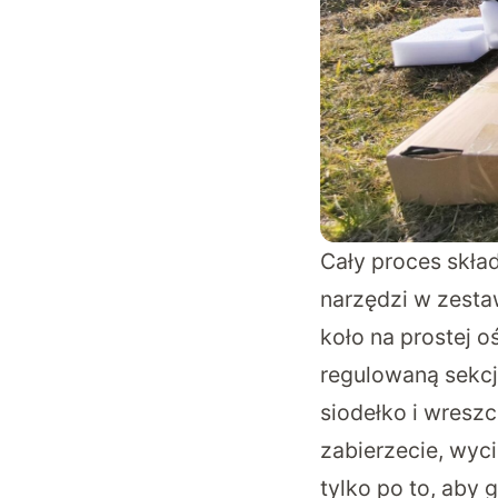
Cały proces skład
narzędzi w zesta
koło na prostej o
regulowaną sekcj
siodełko i wresz
zabierzecie, wyci
tylko po to, aby 