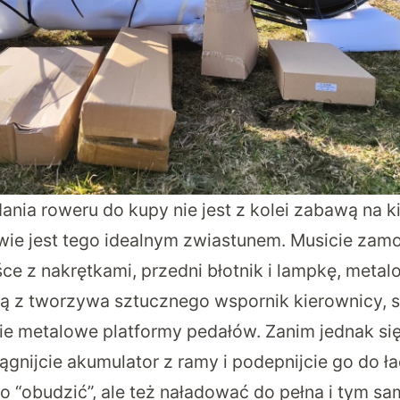
ania roweru do kupy nie jest z kolei zabawą na kil
wie jest tego idealnym zwiastunem. Musicie zam
śce z nakrętkami, przedni błotnik i lampkę, met
ą z tworzywa sztucznego wspornik kierownicy, 
cie metalowe platformy pedałów. Zanim jednak się
ągnijcie akumulator z ramy i podepnijcie go do ł
go “obudzić”, ale też naładować do pełna i tym s