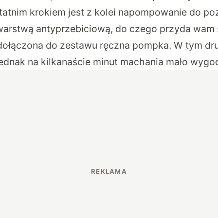
statnim krokiem jest z kolei napompowanie do p
arstwą antyprzebiciową, do czego przyda wam s
 dołączona do zestawu ręczna pompka. W tym dr
 jednak na kilkanaście minut machania mało wygo