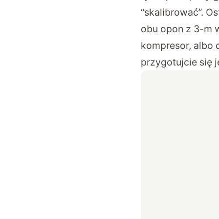
“skalibrować”. O
obu opon z 3-m w
kompresor, albo
przygotujcie się