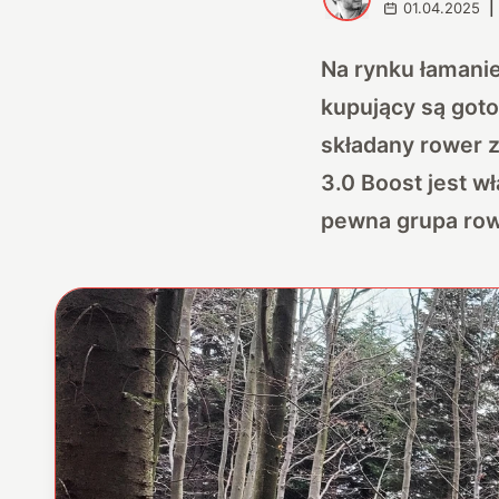
01.04.2025
|
Na rynku łamani
kupujący są goto
składany rower z
3.0
Boost jest wł
pewna grupa row