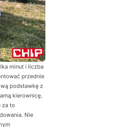
ka minut i liczba
ontować przednie
alową podstawkę z
samą kierownicę,
 za to
adowania. Nie
amym