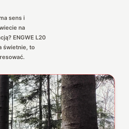
ma sens i
wiecie na
acją?
ENGWE L20
 świetnie, to
eresować.