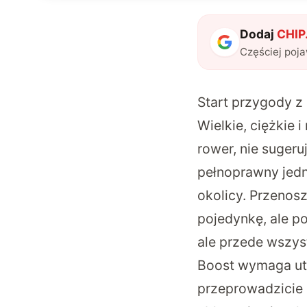
Dodaj
CHIP.
Częściej poj
Start przygody 
Wielkie, ciężkie 
rower, nie sugeru
pełnoprawny jedn
okolicy. Przenos
pojedynkę, ale po
ale przede wszys
Boost wymaga utr
przeprowadzicie c