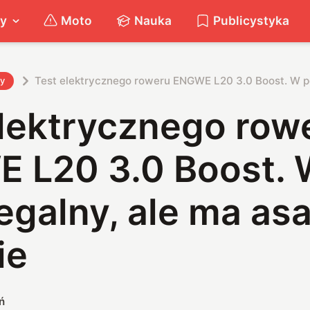
ty
Moto
Nauka
Publicystyka
Test elektrycznego roweru ENGWE L20 3.0 Boost. W pe
ty
elektrycznego row
 L20 3.0 Boost.
legalny, ale ma as
ie
ń