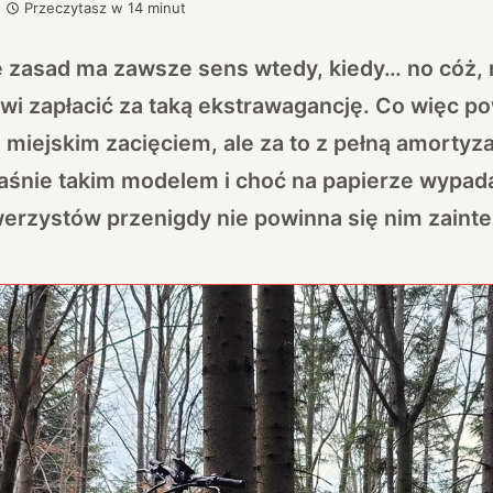
Przeczytasz w
14
minut
e zasad ma zawsze sens wtedy, kiedy… no cóż, 
wi zapłacić za taką ekstrawagancję. Co więc po
 miejskim zacięciem, ale za to z pełną amortyz
aśnie takim modelem i choć na papierze wypada
erzystów przenigdy nie powinna się nim zaint