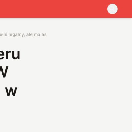
łni legalny, ale ma asa w rękawie
eru
 W
a w