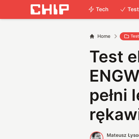
Tech
Tes
Home
Tes
Test 
ENGWE
pełni 
rękaw
Mateusz Łyso
M