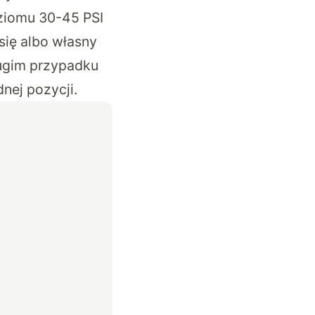
oziomu 30-45 PSI
ię albo własny
ugim przypadku
dnej pozycji.