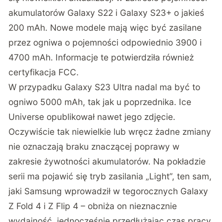
akumulatorów Galaxy S22 i Galaxy S23+ o jakieś
200 mAh. Nowe modele mają więc być zasilane
przez ogniwa o pojemności odpowiednio 3900 i
4700 mAh. Informacje te potwierdziła również
certyfikacja
FCC
.
W przypadku Galaxy S23 Ultra nadal ma być to
ogniwo 5000 mAh
, tak jak u poprzednika.
Ice
Universe
opublikował nawet jego zdjęcie.
Oczywiście tak niewielkie lub wręcz żadne zmiany
nie oznaczają braku znaczącej poprawy w
zakresie żywotności akumulatorów. Na pokładzie
serii ma pojawić się tryb zasilania „Light”, ten sam,
jaki Samsung wprowadził w tegorocznych Galaxy
Z Fold 4 i Z Flip 4 – obniża on nieznacznie
wydajność, jednocześnie przedłużając czas pracy