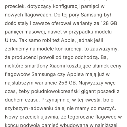
przeciek, dotyczący konfiguracji pamięci w
nowych flagowcach. Do tej pory Samsung był
dość stały i zawsze oferował warianty ze 128 GB
pamięci masowej, nawet w przypadku modelu
Ultra. Tak samo robi też Apple, jednak jeśli
zerkniemy na modele konkurencji, to zauważymy,
że producenci powoli od tego odchodzą. Ba,
niektóre smartfony Xiaomi kosztujące ułamek ceny
flagowców Samsunga czy Apple’a mają już w
najsłabszym wariancie 256 GB. Najwyższy więc
czas, żeby południowokoreański gigant poszedł z
duchem czasu. Przynajmniej w tej kwestii, bo o
szybszym ładowaniu dalej nie mamy co marzyć.
Nowy przeciek ujawnia, że tegoroczne flagowce w
końcu podwoją pamięć wbudowaną w najniższej