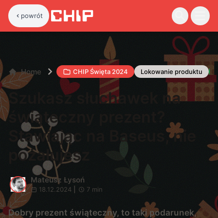
powrót
Home
CHIP Święta 2024
Lokowanie produktu
Szukasz słuchawek na
świąteczny prezent?
Stawiając na Baseus, nie
pożałujesz
Mateusz Łysoń
M
18.12.2024
|
7
min
Dobry prezent świąteczny, to taki podarunek,