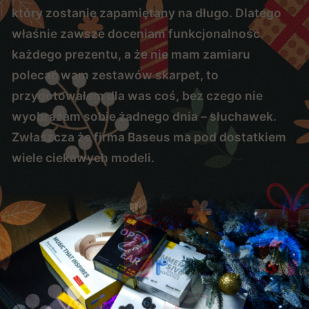
który zostanie zapamiętany na długo. Dlatego
właśnie zawsze doceniam funkcjonalność
każdego prezentu, a że nie mam zamiaru
polecać wam zestawów skarpet, to
przygotowałem dla was coś, bez czego nie
wyobrażam sobie żadnego dnia – słuchawek.
Zwłaszcza że firma Baseus ma pod dostatkiem
wiele ciekawych modeli.