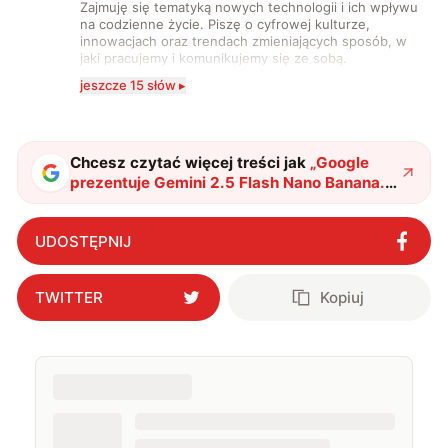
Zajmuję się tematyką nowych technologii i ich wpływu
na codzienne życie. Piszę o cyfrowej kulturze,
innowacjach oraz trendach zmieniających sposób, w
jaki pracujemy i komunikujemy się ze sobą.
Szczególnie interesuje mnie relacja między rozwojem
jeszcze 15 słów ▸
technologii a współczesną popkulturą. W wolnych
chwilach zakopuję się w książkach i komiksach —
najczęściej w fantastyce i wuxia.
Chcesz czytać więcej treści jak
„
Google
prezentuje Gemini 2.5 Flash Nano Banana.
To nowa era tworzenia obrazów z AI?
"
?
UDOSTĘPNIJ
TWITTER
Kopiuj