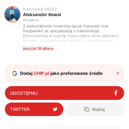
NAPISANE PRZEZ
A
Aleksander Kowal
Redaktor
Z wykształcenia romanista (język francuski oraz
hiszpański) ze specjalizacją z traduktologii.
Dziennikarską przygodę rozpocząłem około piętnastu
lat temu, początkowo w związku z recenzjami gier
komputerowych i filmów. Obecnie publikuję
jeszcze 16 słów ▸
zdecydowanie częściej na tematy związane z nauką
oraz technologią. W wolnym czasie uwielbiam
podróżować, śledzić kinowe i książkowe nowości, a
także uprawiać oraz oglądać sport.
Dodaj
CHIP.pl
jako preferowane źródło
UDOSTĘPNIJ
TWITTER
Kopiuj