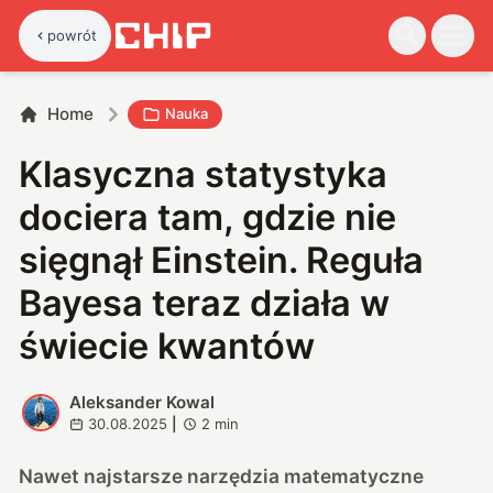
powrót
Home
Nauka
Klasyczna statystyka
dociera tam, gdzie nie
sięgnął Einstein. Reguła
Bayesa teraz działa w
świecie kwantów
Aleksander Kowal
A
30.08.2025
|
2
min
Nawet najstarsze narzędzia matematyczne