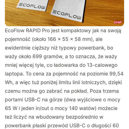
EcoFlow RAPID Pro jest kompaktowy jak na swoją
pojemność (około 166 × 55 × 58 mm), ale
ewidentnie cięższy niż typowy powerbank, bo
waży około 699 gramów, a to oznacza, że waży
mniej więcej tyle, co ładowarka do 13-calowego
laptopa. To cena za pojemność na poziomie 99,54
Wh, a więc tuż poniżej limitu linii lotniczych, dzięki
czemu można go zabrać na pokład. Poza trzema
portami USB-C na górze (dwa wyjściowe o mocy
65 W i jeden in/out o mocy 140 watów) możecie
też liczyć na wbudowany bezpośrednio w
powerbank płaski przewód USB-C o długości 60