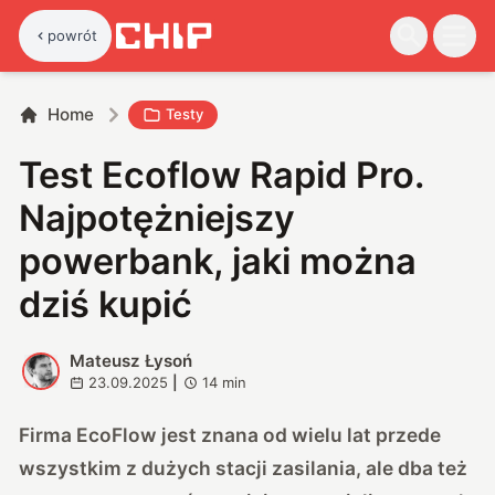
powrót
Home
Testy
Test Ecoflow Rapid Pro.
Najpotężniejszy
powerbank, jaki można
dziś kupić
Mateusz Łysoń
M
23.09.2025
|
14
min
Firma EcoFlow jest znana od wielu lat przede
wszystkim z dużych stacji zasilania, ale dba też