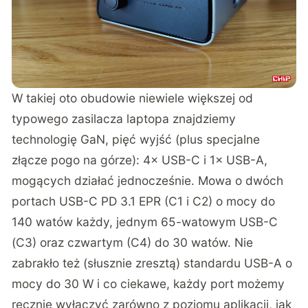
W takiej oto obudowie niewiele większej od
typowego zasilacza laptopa znajdziemy
technologię GaN, pięć wyjść (plus specjalne
złącze pogo na górze): 4× USB-C i 1× USB-A,
mogących działać jednocześnie. Mowa o dwóch
portach USB-C PD 3.1 EPR (C1 i C2) o mocy do
140 watów każdy, jednym 65-watowym USB-C
(C3) oraz czwartym (C4) do 30 watów. Nie
zabrakło też (słusznie zresztą) standardu USB-A o
mocy do 30 W i co ciekawe, każdy port możemy
ręcznie wyłączyć zarówno z poziomu aplikacji, jak