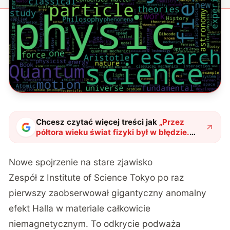
Chcesz czytać więcej treści jak
„
Przez
półtora wieku świat fizyki był w błędzie.
Jeden eksperyment zmienił wszystko, co
wiemy o efekcie Halla
"
?
Nowe spojrzenie na stare zjawisko
Zespół z Institute of Science Tokyo po raz
pierwszy zaobserwował gigantyczny anomalny
efekt Halla w materiale całkowicie
niemagnetycznym. To odkrycie podważa