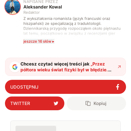
NAPISANE PRZEZ
A
Aleksander Kowal
Redaktor
Z wykształcenia romanista (język francuski oraz
hiszpański) ze specjalizacją z traduktologii.
Dziennikarską przygodę rozpocząłem około piętnastu
lat temu, początkowo w związku z recenzjami gier
komputerowych i filmów. Obecnie publikuję
jeszcze 16 słów ▸
zdecydowanie częściej na tematy związane z nauką
oraz technologią. W wolnym czasie uwielbiam
podróżować, śledzić kinowe i książkowe nowości, a
także uprawiać oraz oglądać sport.
Chcesz czytać więcej treści jak
„
Przez
półtora wieku świat fizyki był w błędzie.
Jeden eksperyment zmienił wszystko, co
wiemy o efekcie Halla
"
?
UDOSTĘPNIJ
TWITTER
Kopiuj