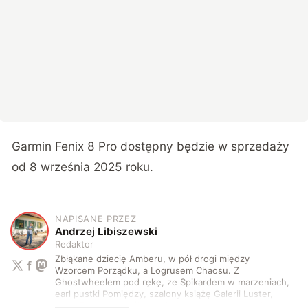
Garmin Fenix 8 Pro dostępny będzie w sprzedaży
od 8 września 2025 roku.
NAPISANE PRZEZ
A
Andrzej Libiszewski
Redaktor
Zbłąkane dziecię Amberu, w pół drogi między
Wzorcem Porządku, a Logrusem Chaosu. Z
Ghostwheelem pod rękę, ze Spikardem w marzeniach,
earl pustki Pomiędzy, szalony książę Galerii Luster,
karta Tarota nakreślona między wtedy, a teraz. A