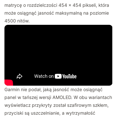
matrycę o rozdzielczości 454 × 454 pikseli, która
może osiągnąć jasność maksymalną na poziomie
4500 nitów.
Garmin nie podał, jaką jasność może osiągnąć
panel w tańszej wersji AMOLED. W obu wariantach
wyświetlacz przykryty został szafirowym szkłem,
przyciski są uszczelnianie, a wytrzymałość