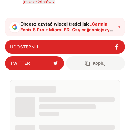
jeszcze 29 słów ▸
serio? Pisaniem o szeroko pojętej technice o zajmuję
się od 2017 roku. Poza tym kocham fotografię, książki,
fantastykę i koty. W wolnych chwilach słucham muzyki
i gram w gry :)
Chcesz czytać więcej treści jak
„
Garmin
Fenix 8 Pro z MicroLED. Czy najjaśniejszy
smartwatch świata jest wart swojej
ceny?
"
?
UDOSTĘPNIJ
TWITTER
Kopiuj