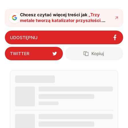
Chcesz czytać więcej treści jak
„
Trzy
metale tworzą katalizator przyszłości.
Metoda Habera i Boscha ma potężnego
konkurenta
"
?
UDOSTĘPNIJ
TWITTER
Kopiuj