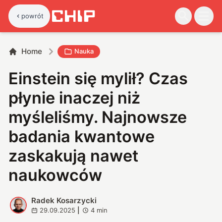
powrót
Home
Nauka
Einstein się mylił? Czas
płynie inaczej niż
myśleliśmy. Najnowsze
badania kwantowe
zaskakują nawet
naukowców
Radek Kosarzycki
R
29.09.2025
|
4
min