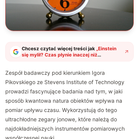
Chcesz czytać więcej treści jak
„
Einstein
się mylił? Czas płynie inaczej niż
myśleliśmy. Najnowsze badania kwantowe
zaskakują nawet naukowców
"
?
Zespół badawczy pod kierunkiem Igora
Pikovskiego ze Stevens Institute of Technology
prowadzi fascynujące badania nad tym, w jaki
sposób kwantowa natura obiektów wpływa na
pomiar upływu czasu. Wykorzystują do tego
ultrachłodne zegary jonowe, które należą do
najdokładniejszych instrumentów pomiarowych
współczesnej nauki.