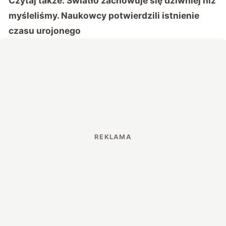
Czytaj także:
Światło zachowuje się dziwniej niż
myśleliśmy. Naukowcy potwierdzili istnienie
czasu urojonego