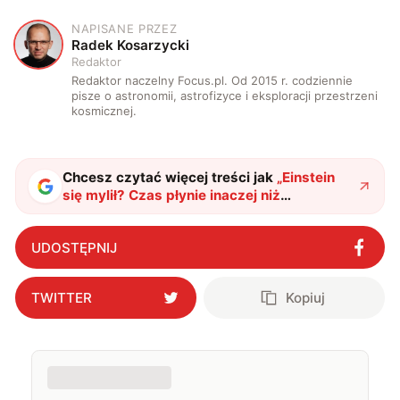
NAPISANE PRZEZ
R
Radek Kosarzycki
Redaktor
Redaktor naczelny Focus.pl. Od 2015 r. codziennie
pisze o astronomii, astrofizyce i eksploracji przestrzeni
kosmicznej.
Chcesz czytać więcej treści jak
„
Einstein
się mylił? Czas płynie inaczej niż
myśleliśmy. Najnowsze badania kwantowe
zaskakują nawet naukowców
"
?
UDOSTĘPNIJ
TWITTER
Kopiuj