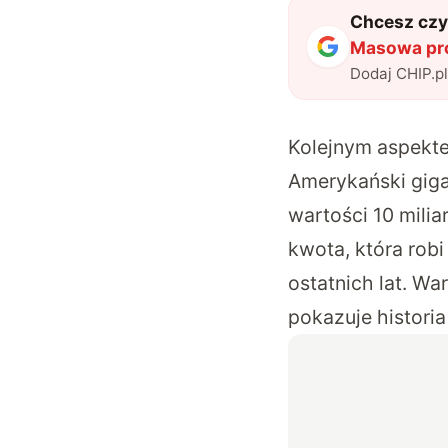
Chcesz czyt
Masowa pro
Dodaj CHIP.p
Kolejnym aspekte
Amerykański gig
wartości 10 milia
kwota, która rob
ostatnich lat. W
pokazuje histori