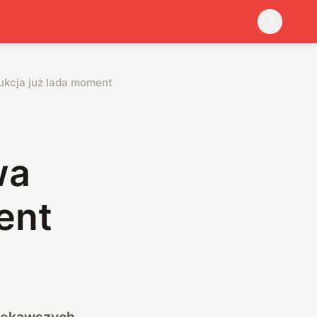
ukcja już lada moment
wa
ent
ciekawszych