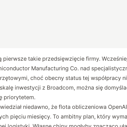
tą pierwsze takie przedsięwzięcie firmy. Wcześn
iconductor Manufacturing Co. nad specjalistycz
rzętowymi, choć obecny status tej współpracy ni
 skalę inwestycji z Broadcom, można się domyślać
ię priorytetem.
wiedział niedawno, że
flota obliczeniowa OpenA
ych pięciu miesięcy
. To ambitny plan, który wy
ej logistyki. Własne chipy mogłyby znacząco ułat