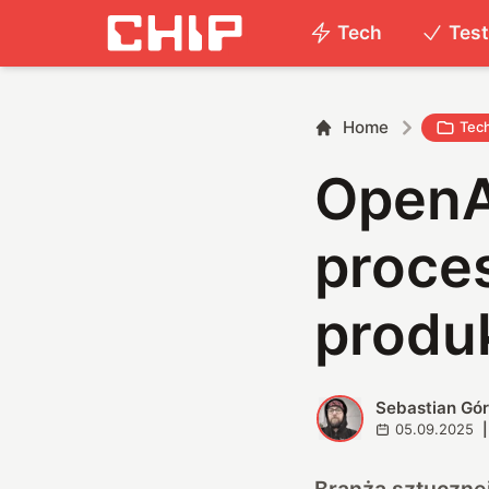
Tech
Tes
Home
Tec
OpenA
proce
produ
Sebastian Gór
S
05.09.2025
|
Branża sztucznej