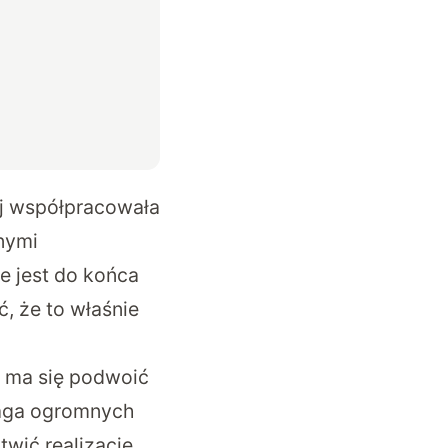
iej współpracowała
nymi
e jest do końca
, że to właśnie
I ma się podwoić
maga ogromnych
wić realizację