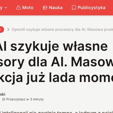
ty
Moto
Nauka
Publicystyka
OpenAI szykuje własne procesory dla AI. Masowa prod
h
I szykuje własne
sory dla AI. Maso
kcja już lada mom
ski
Przeczytasz w
3
minuty
 inteligencji nie zwalnia tempa, a jednym z naj