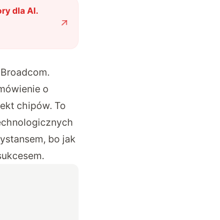
y dla AI.
z Broadcom.
mówienie o
jekt chipów. To
technologicznych
dystansem, bo jak
 sukcesem.