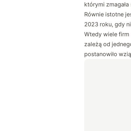
którymi zmagała s
Równie istotne je
2023 roku, gdy
n
Wtedy wiele firm 
zależą od jedneg
postanowiło wzią