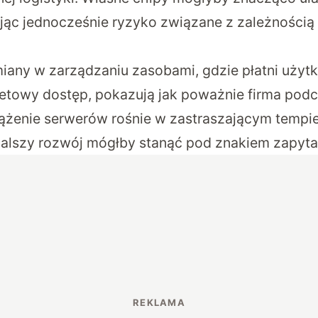
nując jednocześnie ryzyko związane z zależności
any w zarządzaniu zasobami, gdzie płatni uży
tetowy dostęp, pokazują jak poważnie firma podc
ążenie serwerów rośnie w zastraszającym tempie 
 dalszy rozwój mógłby stanąć pod znakiem zapyta