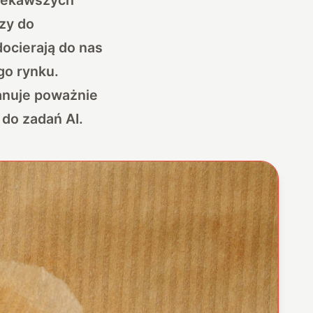
zy do
ocierają do nas
go rynku.
anuje poważnie
do zadań AI.