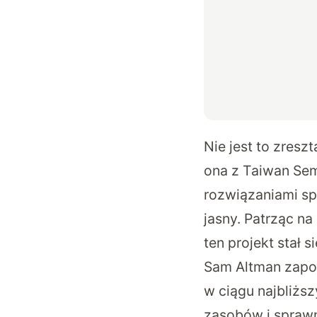
Nie jest to zresz
ona z Taiwan Sem
rozwiązaniami sp
jasny. Patrząc na
ten projekt stał s
Sam Altman zapo
w ciągu najbliższ
zasobów i sprawn