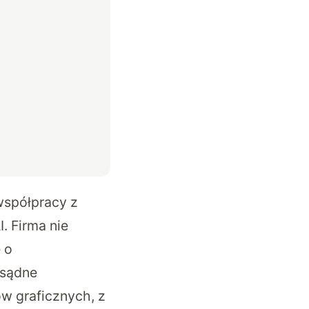
współpracy z
. Firma nie
 o
zsądne
w graficznych, z