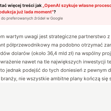
ać więcej treści jak
„
OpenAI szykuje własne procesor
dukcja już lada moment
"
?
l do preferowanych źródeł w Google
m wartym uwagi jest strategiczne partnerstwo 
ant półprzewodnikowy ma podobno otrzymać za
rdów dolarów (około 36,4 mld zł) na wspólny pro
i wrażenie nawet na tle największych inwestycji 
arto jednak podejść do tych doniesień z pewnym 
a branży, nie wszystkie ambitne plany kończą się