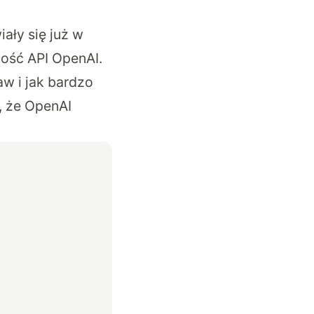
iały się już w
ość API OpenAI
.
aw i jak bardzo
, że OpenAI