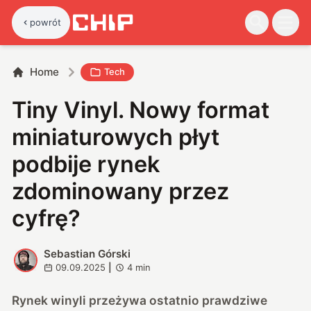
powrót
Home
Tech
Tiny Vinyl. Nowy format
miniaturowych płyt
podbije rynek
zdominowany przez
cyfrę?
Sebastian Górski
S
09.09.2025
|
4
min
Rynek winyli przeżywa ostatnio prawdziwe