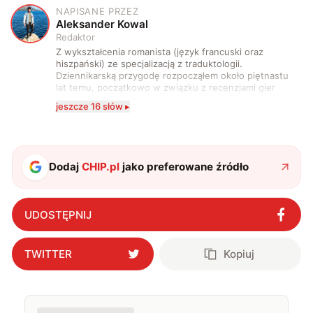
NAPISANE PRZEZ
A
Aleksander Kowal
Redaktor
Z wykształcenia romanista (język francuski oraz
hiszpański) ze specjalizacją z traduktologii.
Dziennikarską przygodę rozpocząłem około piętnastu
lat temu, początkowo w związku z recenzjami gier
komputerowych i filmów. Obecnie publikuję
jeszcze 16 słów ▸
zdecydowanie częściej na tematy związane z nauką
oraz technologią. W wolnym czasie uwielbiam
podróżować, śledzić kinowe i książkowe nowości, a
także uprawiać oraz oglądać sport.
Dodaj
CHIP.pl
jako preferowane źródło
UDOSTĘPNIJ
TWITTER
Kopiuj