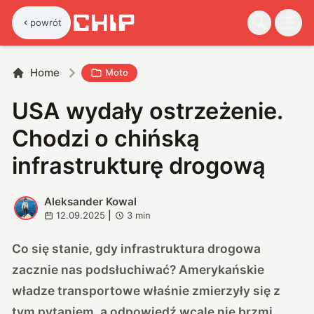
powrót
Home
Moto
USA wydały ostrzeżenie.
Chodzi o chińską
infrastrukturę drogową
Aleksander Kowal
A
12.09.2025
|
3
min
Co się stanie, gdy infrastruktura drogowa
zacznie nas podsłuchiwać? Amerykańskie
władze transportowe właśnie zmierzyły się z
tym pytaniem, a odpowiedź wcale nie brzmi