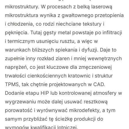
mikrostruktury. W procesach z belką laserową
mikrostruktura wynika z gwałtownego przetopienia
i chłodzenia, co rodzi niechciane tekstury i
pęknięcia. Tutaj gęsty metal powstaje po infiltracji
i termicznym usunięciu rusztu, a więc w
warunkach bliższych spiekania i dyfuzji. Daje to
zupełnie inny rozkład ziaren i mniej wewnętrznych
naprężeń, co jest kluczowe dla zmęczeniowej
trwałości cienkościennych kratownic i struktur
TPMS, tak chętnie projektowanych w CAD.
Dodanie etapu HIP lub kontrolowanej atmosfery w
wygrzewaniu może dalej usuwać resztkową
porowatość i wyrównywać mikrodefekty, a tym
samym przybliżać tę ścieżkę produkcji do
wymogów kwalifikacji lotniczej.