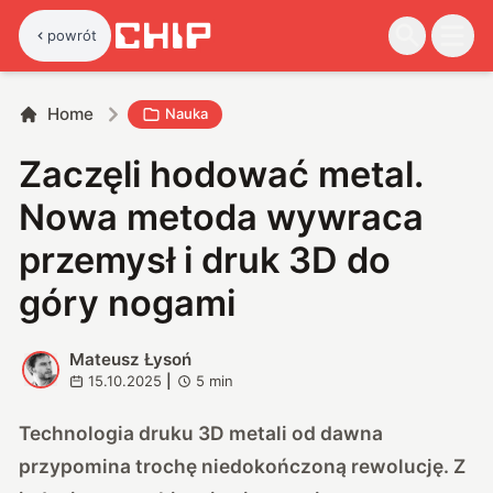
powrót
Home
Nauka
Zaczęli hodować metal.
Nowa metoda wywraca
przemysł i druk 3D do
góry nogami
Mateusz Łysoń
M
15.10.2025
|
5
min
Technologia druku 3D metali od dawna
przypomina trochę niedokończoną rewolucję. Z