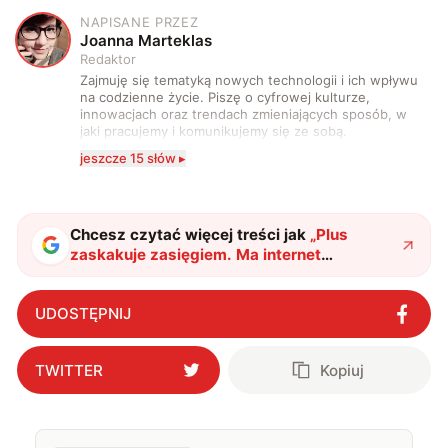
NAPISANE PRZEZ
J
Joanna Marteklas
Redaktor
Zajmuję się tematyką nowych technologii i ich wpływu
na codzienne życie. Piszę o cyfrowej kulturze,
innowacjach oraz trendach zmieniających sposób, w
jaki pracujemy i komunikujemy się ze sobą.
Szczególnie interesuje mnie relacja między rozwojem
jeszcze 15 słów ▸
technologii a współczesną popkulturą. W wolnych
chwilach zakopuję się w książkach i komiksach —
najczęściej w fantastyce i wuxia.
Chcesz czytać więcej treści jak
„
Plus
zaskakuje zasięgiem. Ma internet
stacjonarny tam, gdzie inni się poddali
"
?
UDOSTĘPNIJ
TWITTER
Kopiuj