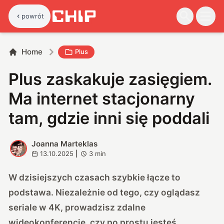
powrót
Home
Plus
Plus zaskakuje zasięgiem.
Ma internet stacjonarny
tam, gdzie inni się poddali
Joanna Marteklas
J
13.10.2025
|
3
min
W dzisiejszych czasach szybkie łącze to
podstawa. Niezależnie od tego, czy oglądasz
seriale w 4K, prowadzisz zdalne
wideokonferencje, czy po prostu jesteś