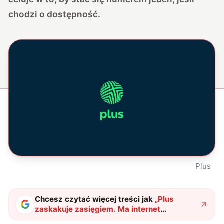
chodzi o dostępność.
Plus
Chcesz czytać więcej treści jak
„
Plus
zaskakuje zasięgiem. Ma internet
stacjonarny tam, gdzie inni się poddali
"
?