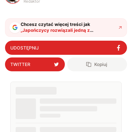
Redaktor
Chcesz czytać więcej treści jak
„
Japończycy rozwiązali jedną z
największych zagadek fizyki szkła
spinowego
"
?
UDOSTĘPNIJ
TWITTER
Kopiuj