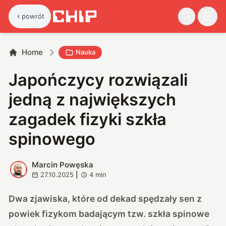
powrót
Home
Nauka
Japończycy rozwiązali
jedną z największych
zagadek fizyki szkła
spinowego
Marcin Powęska
M
27.10.2025
|
4
min
Dwa zjawiska, które od dekad spędzały sen z
powiek fizykom badającym tzw. szkła spinowe