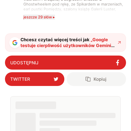
Ghostwheelem pod rękę, ze Spikardem w marzeniach,
earl pustki Pomiędzy, szalony książę Galerii Luster,
karta Tarota nakreślona między wtedy, a teraz. A
jeszcze 29 słów ▸
serio? Pisaniem o szeroko pojętej technice o zajmuję
się od 2017 roku. Poza tym kocham fotografię, książki,
fantastykę i koty. W wolnych chwilach słucham muzyki
i gram w gry :)
Chcesz czytać więcej treści jak
„
Google
testuje cierpliwość użytkowników Gemini
nowymi ograniczeniami. Firma nie podaje
konkretnych limitów zapytań
"
?
UDOSTĘPNIJ
TWITTER
Kopiuj