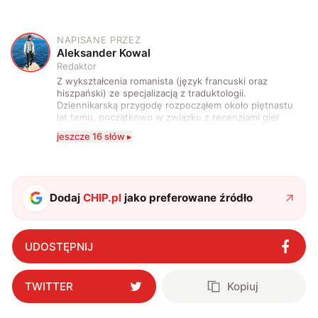
NAPISANE PRZEZ
A
Aleksander Kowal
Redaktor
Z wykształcenia romanista (język francuski oraz
hiszpański) ze specjalizacją z traduktologii.
Dziennikarską przygodę rozpocząłem około piętnastu
lat temu, początkowo w związku z recenzjami gier
komputerowych i filmów. Obecnie publikuję
jeszcze 16 słów ▸
zdecydowanie częściej na tematy związane z nauką
oraz technologią. W wolnym czasie uwielbiam
podróżować, śledzić kinowe i książkowe nowości, a
także uprawiać oraz oglądać sport.
Dodaj
CHIP.pl
jako preferowane źródło
UDOSTĘPNIJ
TWITTER
Kopiuj