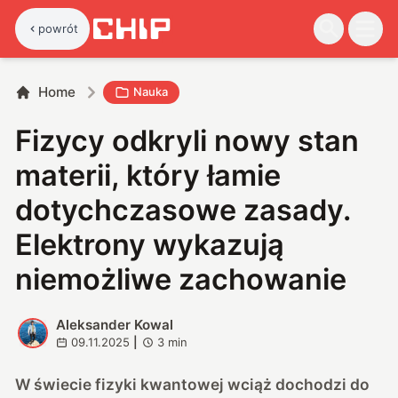
powrót
Home
Nauka
Fizycy odkryli nowy stan
materii, który łamie
dotychczasowe zasady.
Elektrony wykazują
niemożliwe zachowanie
Aleksander Kowal
A
09.11.2025
|
3
min
W świecie fizyki kwantowej wciąż dochodzi do