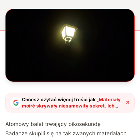
Chcesz czytać więcej treści jak
„
Materiały
moiré skrywały niesamowity sekret. Ich
atomy wykonują idealnie zsynchronizowany
taniec
"
?
Atomowy balet trwający pikosekundę
Badacze skupili się na tak zwanych materiałach