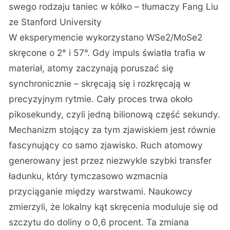
swego rodzaju taniec w kółko – tłumaczy Fang Liu
ze Stanford University
W eksperymencie wykorzystano WSe2/MoSe2
skręcone o 2° i 57°. Gdy impuls światła trafia w
materiał, atomy zaczynają poruszać się
synchronicznie – skręcają się i rozkręcają w
precyzyjnym rytmie. Cały proces trwa około
pikosekundy, czyli jedną bilionową część sekundy.
Mechanizm stojący za tym zjawiskiem jest równie
fascynujący co samo zjawisko.
Ruch atomowy
generowany jest przez niezwykle szybki transfer
ładunku
, który tymczasowo wzmacnia
przyciąganie między warstwami. Naukowcy
zmierzyli, że lokalny kąt skręcenia moduluje się od
szczytu do doliny o 0,6 procent. Ta zmiana