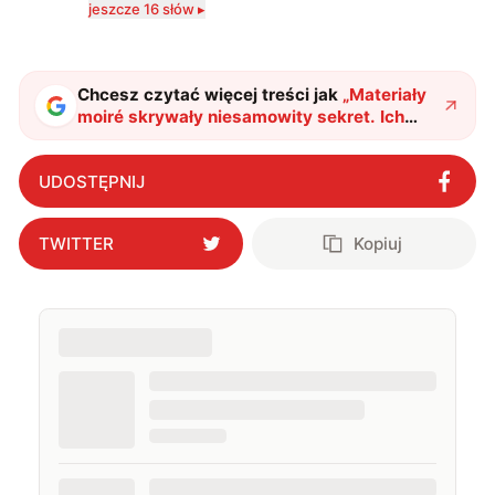
jeszcze 16 słów ▸
zdecydowanie częściej na tematy związane z nauką
oraz technologią. W wolnym czasie uwielbiam
podróżować, śledzić kinowe i książkowe nowości, a
także uprawiać oraz oglądać sport.
Chcesz czytać więcej treści jak
„
Materiały
moiré skrywały niesamowity sekret. Ich
atomy wykonują idealnie zsynchronizowany
taniec
"
?
UDOSTĘPNIJ
TWITTER
Kopiuj