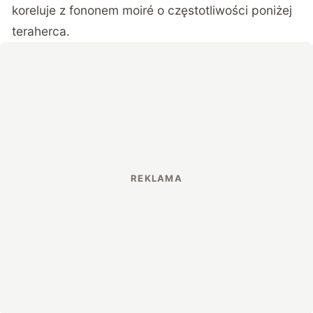
koreluje z fononem moiré o częstotliwości poniżej
teraherca.