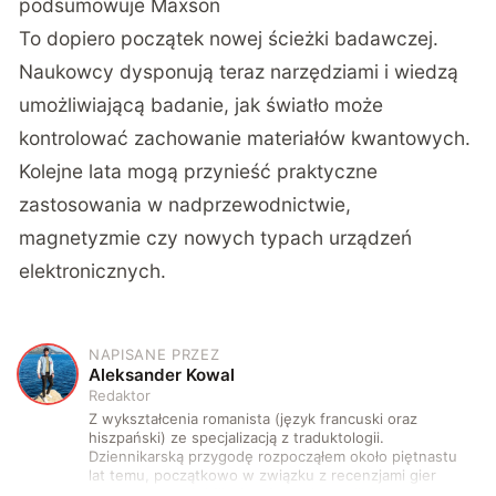
podsumowuje Maxson
To dopiero początek nowej ścieżki badawczej.
Naukowcy dysponują teraz narzędziami i wiedzą
umożliwiającą badanie, jak światło może
kontrolować zachowanie materiałów kwantowych.
Kolejne lata mogą przynieść praktyczne
zastosowania w nadprzewodnictwie,
magnetyzmie czy nowych typach urządzeń
elektronicznych.
NAPISANE PRZEZ
A
Aleksander Kowal
Redaktor
Z wykształcenia romanista (język francuski oraz
hiszpański) ze specjalizacją z traduktologii.
Dziennikarską przygodę rozpocząłem około piętnastu
lat temu, początkowo w związku z recenzjami gier
komputerowych i filmów. Obecnie publikuję