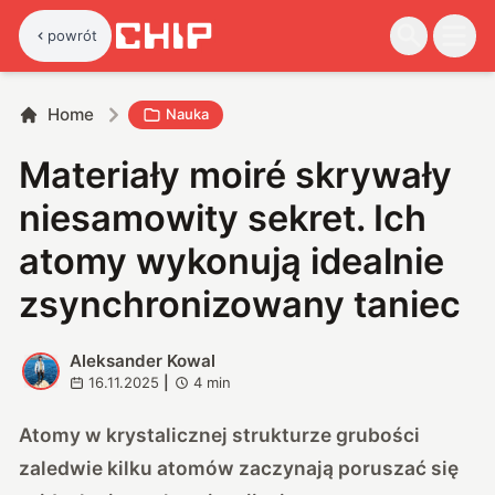
powrót
Home
Nauka
Materiały moiré skrywały
niesamowity sekret. Ich
atomy wykonują idealnie
zsynchronizowany taniec
Aleksander Kowal
A
16.11.2025
|
4
min
Atomy w krystalicznej strukturze grubości
zaledwie kilku atomów zaczynają poruszać się