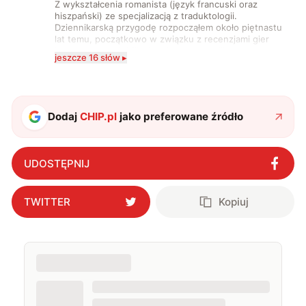
Z wykształcenia romanista (język francuski oraz
hiszpański) ze specjalizacją z traduktologii.
Dziennikarską przygodę rozpocząłem około piętnastu
lat temu, początkowo w związku z recenzjami gier
komputerowych i filmów. Obecnie publikuję
jeszcze 16 słów ▸
zdecydowanie częściej na tematy związane z nauką
oraz technologią. W wolnym czasie uwielbiam
podróżować, śledzić kinowe i książkowe nowości, a
także uprawiać oraz oglądać sport.
Dodaj
CHIP.pl
jako preferowane źródło
UDOSTĘPNIJ
TWITTER
Kopiuj