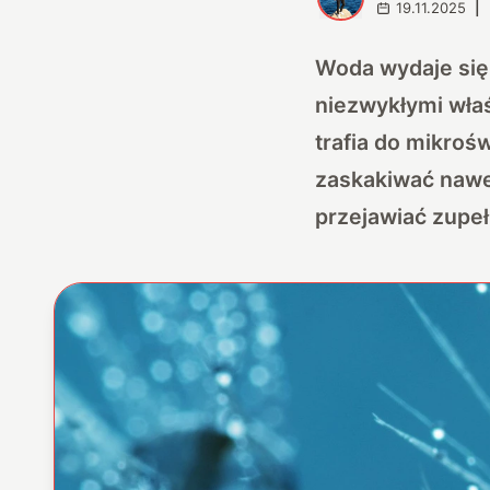
19.11.2025
|
Woda wydaje się 
niezwykłymi wła
trafia do mikro
zaskakiwać nawet
przejawiać zupeł