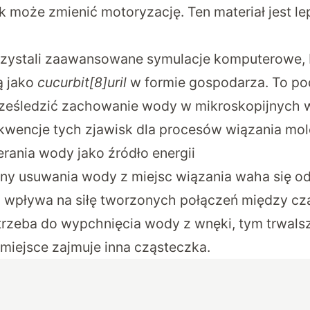
k może zmienić motoryzację. Ten materiał jest le
ystali zaawansowane symulacje komputerowe, 
ą jako
cucurbit[8]uril
w formie gospodarza. To po
rześledzić zachowanie wody w mikroskopijnych 
wencje tych zjawisk dla procesów wiązania mol
ania wody jako źródło energii
ny usuwania wody z miejsc wiązania waha się od
 wpływa na siłę tworzonych połączeń między cz
otrzeba do wypchnięcia wody z wnęki, tym trwals
 miejsce zajmuje inna cząsteczka.