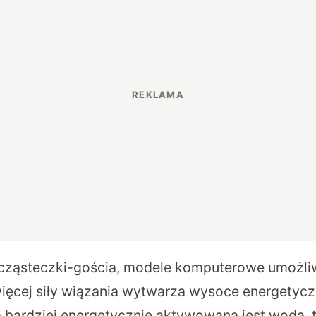
 cząsteczki-gościa, modele komputerowe umożli
e więcej siły wiązania wytwarza wysoce energetyc
m bardziej energetycznie aktywowana jest woda, t