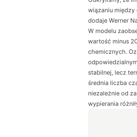
wiązaniu między 
dodaje Werner Na
W modelu zaobser
wartość minus 20
chemicznych. Ozn
odpowiedzialnym 
stabilnej, lecz 
średnia liczba c
niezależnie od z
wypierania różnił