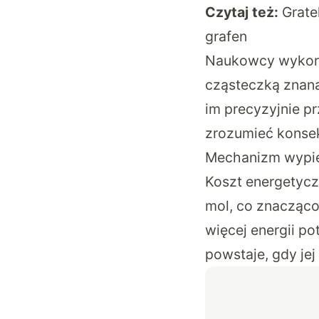
Czytaj też:
Grate
grafen
Naukowcy wykorz
cząsteczką znan
im precyzyjnie p
zrozumieć konsek
Mechanizm wypier
Koszt energetycz
mol, co znacząco
więcej energii p
powstaje, gdy jej