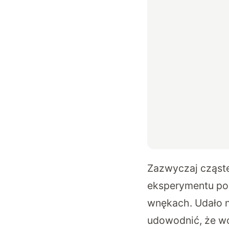
Zazwyczaj cząste
eksperymentu pok
wnękach. Udało n
udowodnić, że w