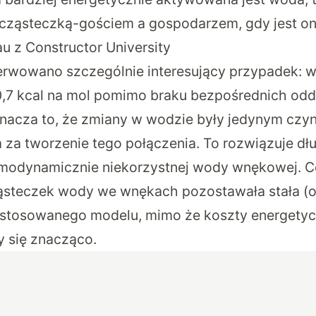
cząsteczką-gościem a gospodarzem, gdy jest on
u z Constructor University
wowano szczególnie interesujący przypadek: w
,7 kcal na mol pomimo braku bezpośrednich od
acza to, że zmiany w wodzie były jedynym czy
za tworzenie tego połączenia. To rozwiązuje dł
termodynamicznie niekorzystnej wody wnękowej. C
ząsteczek wody we wnękach pozostawała stała (o
astosowanego modelu, mimo że koszty energetyc
y się znacząco.