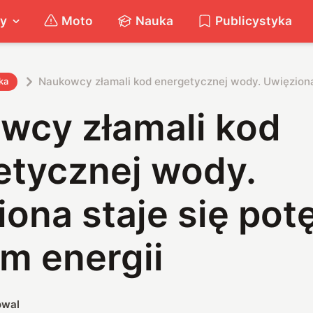
ty
Moto
Nauka
Publicystyka
Naukowcy złamali kod energetycznej wody. Uwięziona
ka
wcy złamali kod
etycznej wody.
iona staje się po
m energii
owal