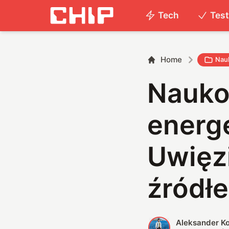
Tech
Tes
Home
Nau
Nauko
energ
Uwięz
źródłe
Aleksander K
A