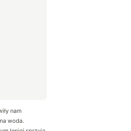
wiły nam
zna woda.
ym lepiej sprzyja