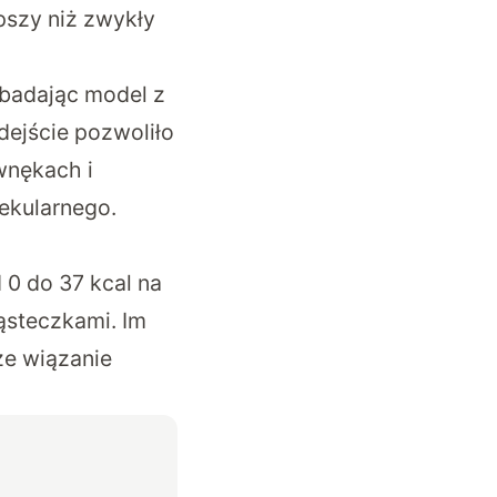
pszy niż zwykły
badając model z
dejście pozwoliło
wnękach i
ekularnego.
 0 do 37 kcal na
ąsteczkami. Im
ze wiązanie