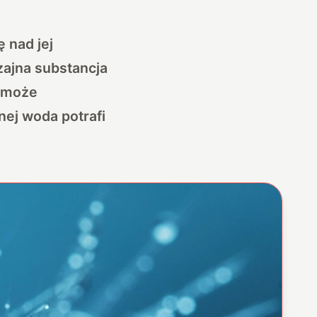
 nad jej
ajna substancja
y może
nej woda potrafi