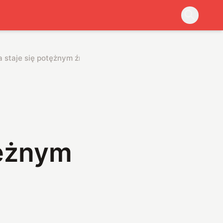
 staje się potężnym źródłem energii
tężnym