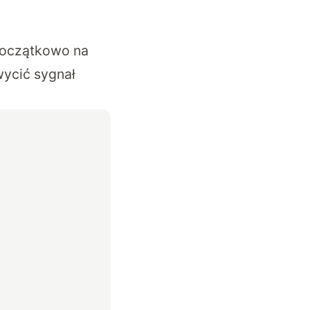
 początkowo na
wycić sygnał