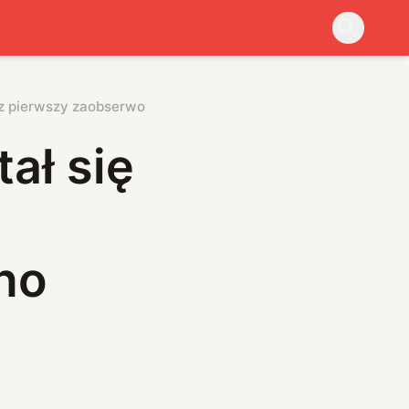
o raz pierwszy zaobserwowano emisję neutronów w rozpadzie be
tał się
z
no