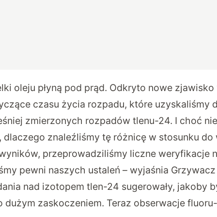
lki oleju płyną pod prąd. Odkryto nowe zjawisko
yczące czasu życia rozpadu, które uzyskaliśmy dl
niej zmierzonych rozpadów tlenu-24. I choć nie
, dlaczego znaleźliśmy tę różnicę w stosunku do
yników, przeprowadziliśmy liczne weryfikacje 
teśmy pewni naszych ustaleń – wyjaśnia Grzywacz
ania nad izotopem tlen-24 sugerowały, jakoby b
o dużym zaskoczeniem. Teraz obserwacje fluoru