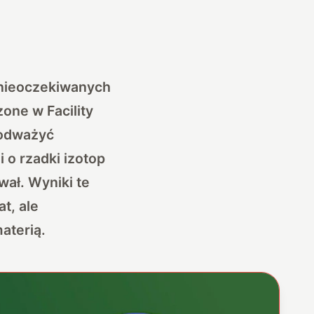
 nieoczekiwanych
one w Facility
podważyć
 o rzadki izotop
wał. Wyniki te
t, ale
aterią.