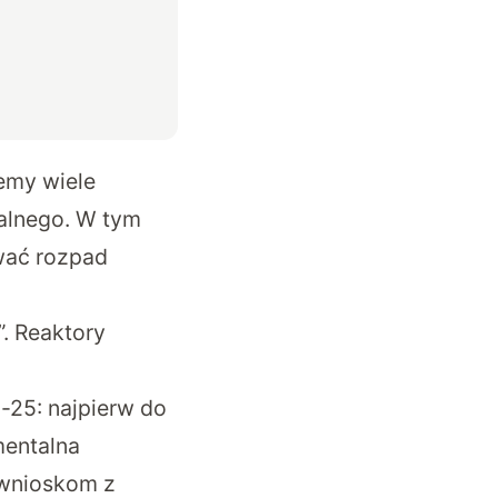
emy wiele
alnego. W tym
wać rozpad
”. Reaktory
u-25
: najpierw do
mentalna
 wnioskom z