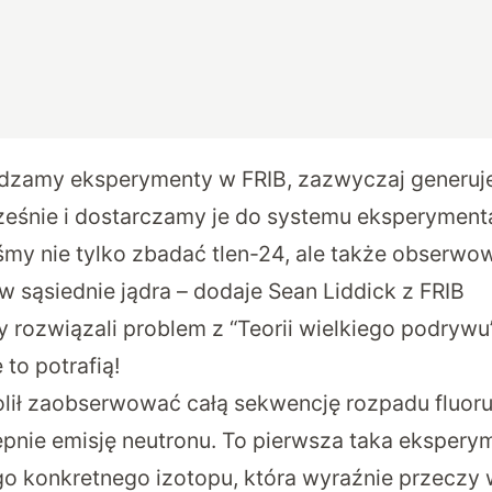
dzamy eksperymenty w FRIB, zazwyczaj generuj
eśnie i dostarczamy je do systemu eksperyment
my nie tylko zbadać tlen-24, ale także obserwo
 sąsiednie jądra – dodaje Sean Liddick z FRIB
y rozwiązali problem z “Teorii wielkiego podrywu
to potrafią!
olił zaobserwować
całą sekwencję rozpadu fluor
ępnie emisję neutronu. To pierwsza taka ekspery
tego konkretnego izotopu, która wyraźnie przeczy