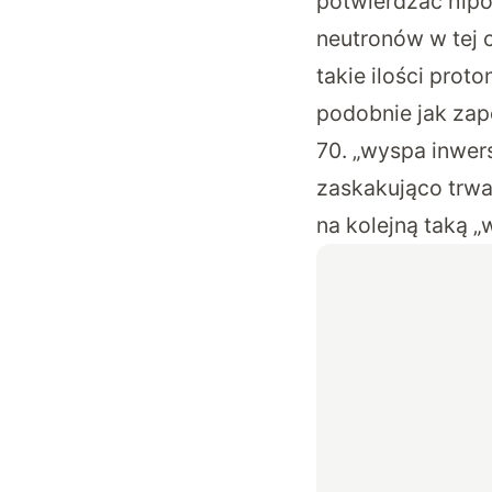
potwierdzać hipot
neutronów w tej 
takie ilości prot
podobnie jak zap
70. „wyspa inwers
zaskakująco trwa
na kolejną taką „