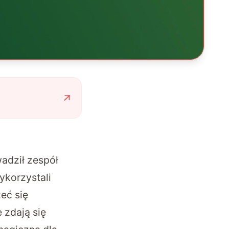
adził zespół
ykorzystali
eć się
 zdają się