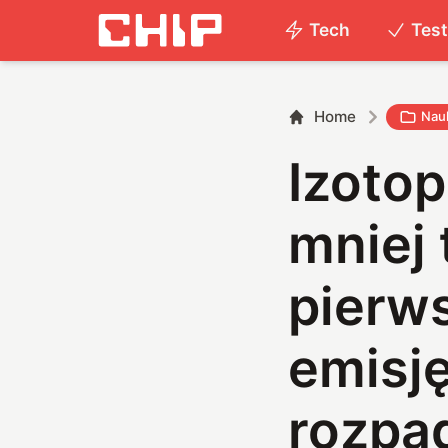
Tech
Tes
Home
Nau
Izotop
mniej 
pierw
emisj
rozpa