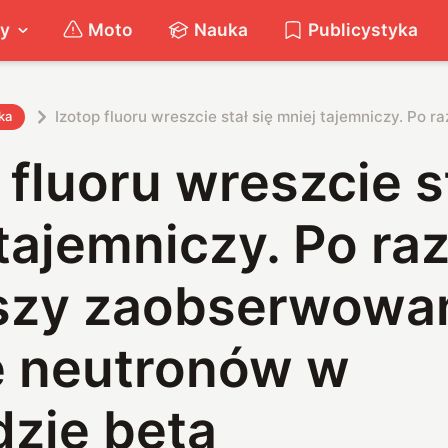
ty
Moto
Nauka
Publicystyka
Izotop fluoru wreszcie stał się mniej tajemniczy. P
ka
 fluoru wreszcie s
tajemniczy. Po ra
szy zaobserwowa
ę neutronów w
dzie beta