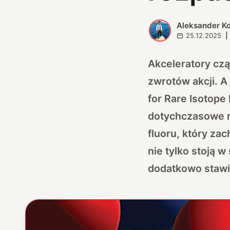
Aleksander K
A
25.12.2025
|
Akceleratory czą
zwrotów akcji. A
for Rare Isotop
dotychczasowe ro
fluoru, który zac
nie tylko stoją w
dodatkowo stawi