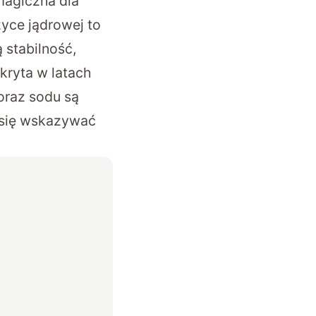
magiczna dla
yce jądrowej to
 stabilność,
kryta w latach
 oraz sodu są
 się wskazywać