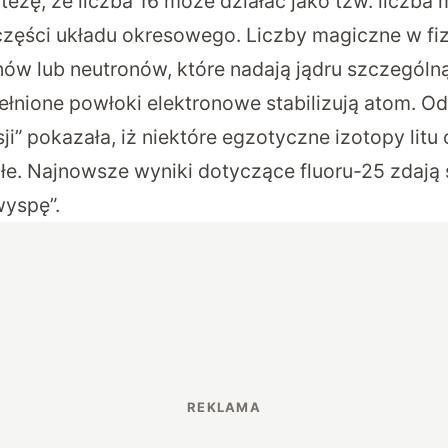
ezę, że liczba 16 może działać jako tzw. liczba 
części układu okresowego. Liczby magiczne w fiz
onów lub neutronów, które nadają jądru szczególną
ełnione powłoki elektronowe stabilizują atom. Od
ji” pokazała, iż niektóre egzotyczne izotopy litu
łe. Najnowsze wyniki dotyczące fluoru-25 zdają
wyspę”.