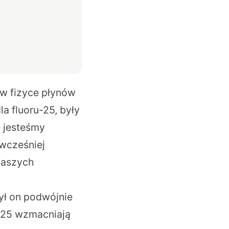
 w fizyce płynów
a fluoru-25, były
 jesteśmy
 wcześniej
naszych
ył on podwójnie
-25 wzmacniają