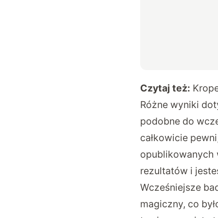
Czytaj też:
Krope
Różne wyniki dot
podobne do wcześ
całkowicie pewni
opublikowanych w
rezultatów i jes
Wcześniejsze bad
magiczny, co był