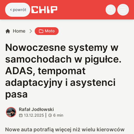
powrót
Home
Moto
Nowoczesne systemy w
samochodach w pigułce.
ADAS, tempomat
adaptacyjny i asystenci
pasa
Rafał Jodłowski
R
13.12.2025
|
6
min
Nowe auta potrafią więcej niż wielu kierowców