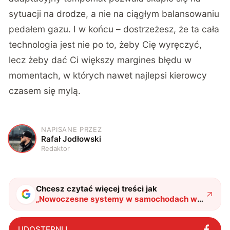
sytuacji na drodze, a nie na ciągłym balansowaniu
pedałem gazu. I w końcu – dostrzeżesz, że ta cała
technologia jest nie po to, żeby Cię wyręczyć,
lecz żeby dać Ci większy margines błędu w
momentach, w których nawet najlepsi kierowcy
czasem się mylą.
NAPISANE PRZEZ
R
Rafał Jodłowski
Redaktor
Chcesz czytać więcej treści jak
„
Nowoczesne systemy w samochodach w
pigułce. ADAS, tempomat adaptacyjny i
asystenci pasa
"
?
UDOSTĘPNIJ