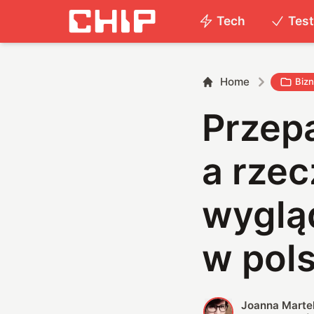
Tech
Tes
Home
Biz
Przep
a rzec
wyglą
w pol
Joanna Marte
J