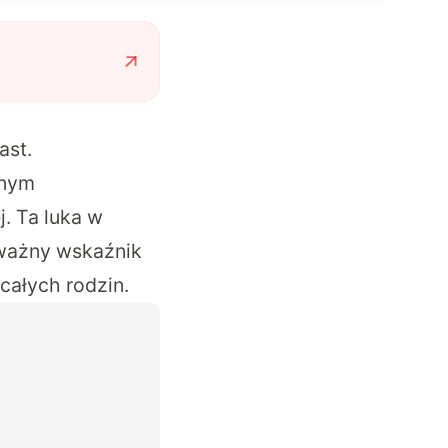
ast.
wnym
. Ta luka w
 ważny wskaźnik
całych rodzin.