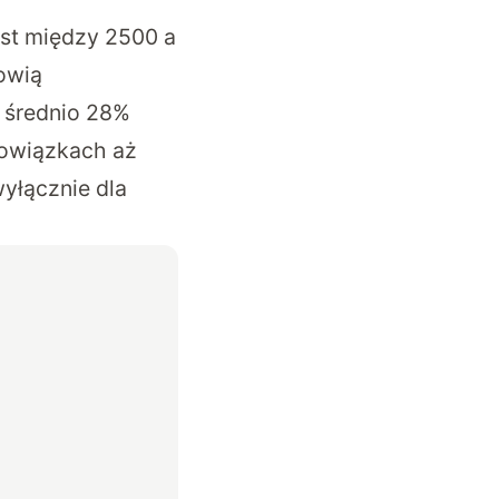
st między 2500 a
nowią
 średnio 28%
bowiązkach aż
yłącznie dla