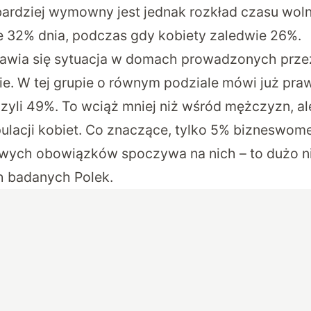
bardziej wymowny jest jednak rozkład czasu wol
ie 32% dnia, podczas gdy kobiety zaledwie 26%.
awia się sytuacja w domach prowadzonych prze
ie. W tej grupie o równym podziale mówi już pra
zyli 49%. To wciąż mniej niż wśród mężczyzn, al
ulacji kobiet. Co znaczące, tylko 5% bizneswome
wych obowiązków spoczywa na nich – to dużo ni
h badanych Polek.