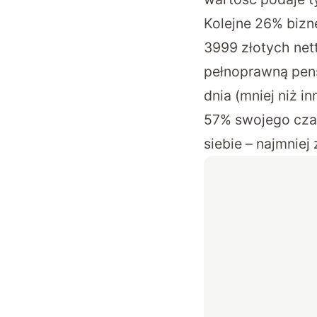
Kolejne 26% bizn
3999 złotych nett
pełnoprawną pens
dnia (mniej niż 
57% swojego czas
siebie – najmnie