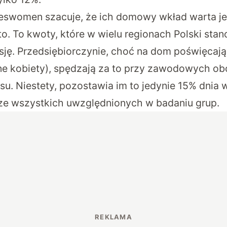
eswomen szacuje, że ich domowy wkład warta je
o. To kwoty, które w wielu regionach Polski sta
ję. Przedsiębiorczynie, choć na dom poświęcają
inne kobiety), spędzają za to przy zawodowych o
u. Niestety, pozostawia im to jedynie 15% dnia w
j ze wszystkich uwzględnionych w badaniu grup.