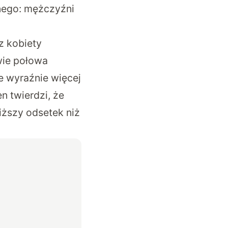
nego: mężczyźni
z kobiety
wie połowa
e wyraźnie więcej
n twierdzi, że
ższy odsetek niż