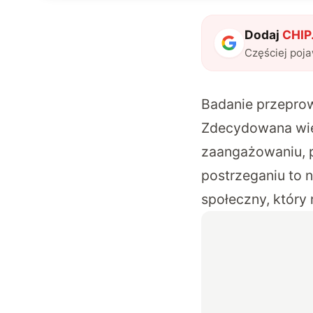
Dodaj
CHIP.
Częściej poj
Badanie przeprow
Zdecydowana wię
zaangażowaniu, p
postrzeganiu to 
społeczny, który