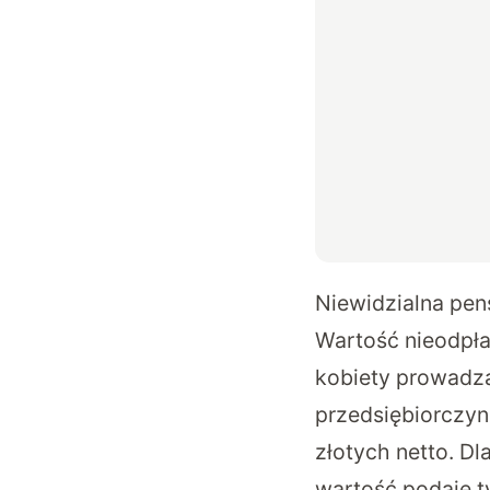
Niewidzialna pen
Wartość nieodpła
kobiety prowadzą
przedsiębiorczyn
złotych netto. D
wartość podaje t