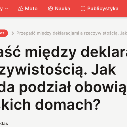
ty
Moto
Nauka
Publicystyka
Przepaść między deklaracjami a rzeczywistością. J
nes
aść między deklar
zywistością. Jak
da podział obowi
skich domach?
klas