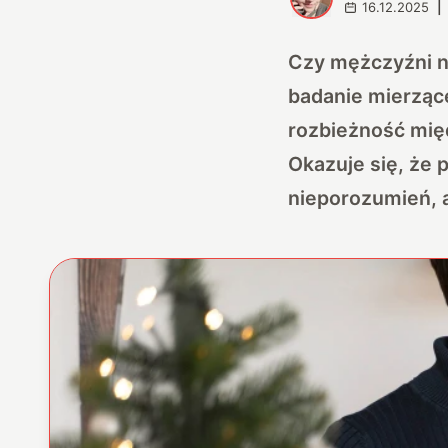
16.12.2025
|
Czy mężczyźni 
badanie mierzące
rozbieżność międ
Okazuje się, że 
nieporozumień, a