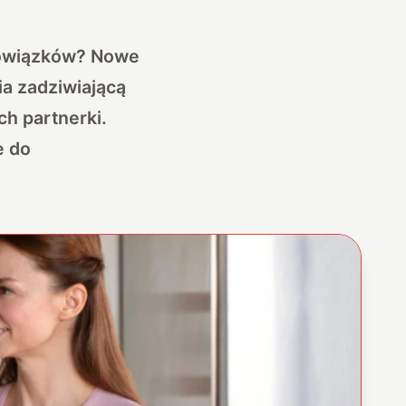
bowiązków? Nowe
a zadziwiającą
ch partnerki.
e do