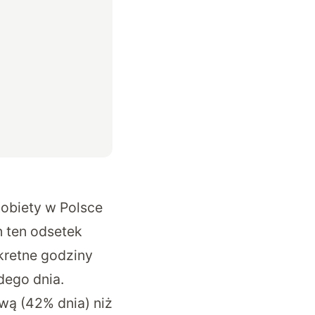
kobiety w Polsce
 ten odsetek
nkretne godziny
dego dnia.
wą (42% dnia) niż