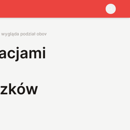
ak wygląda podział obowiązków w polskich domach?
acjami
ązków