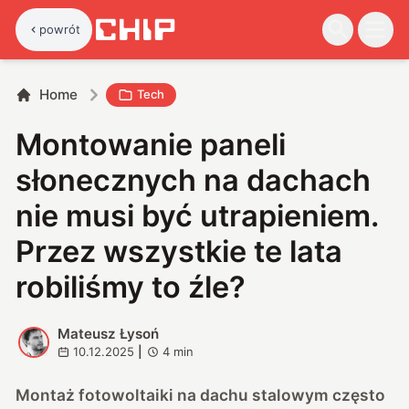
powrót
Home
Tech
Montowanie paneli
słonecznych na dachach
nie musi być utrapieniem.
Przez wszystkie te lata
robiliśmy to źle?
Mateusz Łysoń
M
10.12.2025
|
4
min
Montaż fotowoltaiki na dachu stalowym często