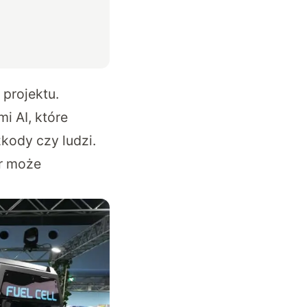
 projektu.
 AI, które
kody czy ludzi.
or może