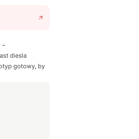
 –
st diesla
totyp gotowy, by