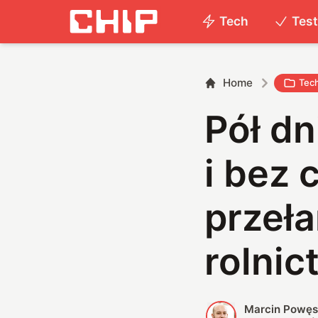
Tech
Tes
Home
Tec
Pół dn
i bez 
przeła
rolnic
Marcin Powę
M