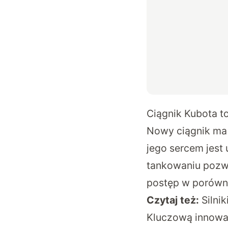
Ciągnik Kubota t
Nowy ciągnik ma 4
jego sercem jest
tankowaniu pozwa
postęp w porówna
Czytaj też:
Silni
Kluczową innowac