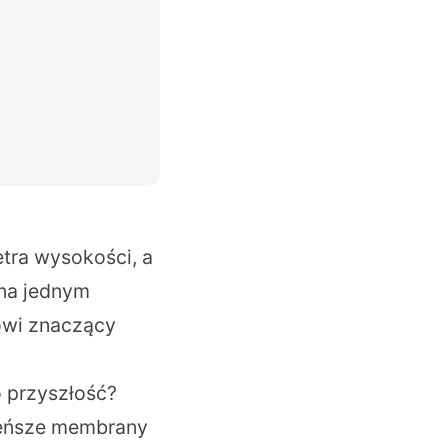
etra wysokości, a
 na jednym
nowi znaczący
o przyszłość?
cieńsze membrany