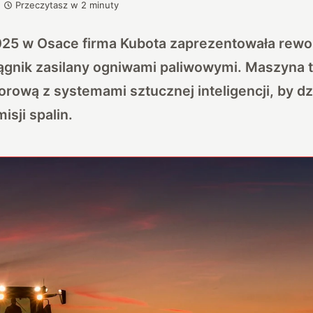
Przeczytasz w
2
minuty
25 w Osace firma Kubota zaprezentowała rewol
ągnik zasilany ogniwami paliwowymi. Maszyna t
rową z systemami sztucznej inteligencji, by dz
isji spalin.