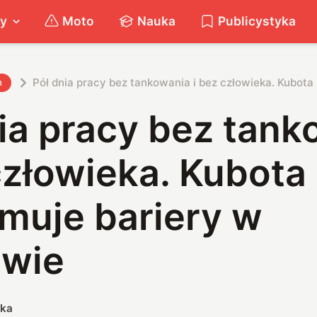
ty
Moto
Nauka
Publicystyka
Pół dnia pracy bez tankowania i bez człowieka. Kubota 
h
ia pracy bez tan
człowieka. Kubota
muje bariery w
twie
ska