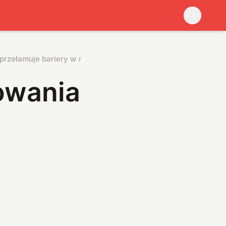
przełamuje bariery w rolnictwie
kowania