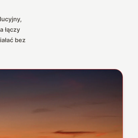
ucyjny,
a łączy
iałać bez