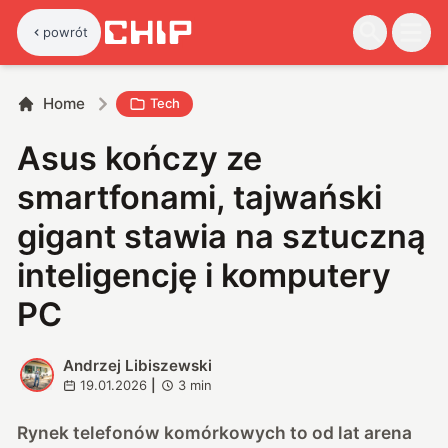
powrót
Home
Tech
Asus kończy ze
smartfonami, tajwański
gigant stawia na sztuczną
inteligencję i komputery
PC
Andrzej Libiszewski
A
19.01.2026
|
3
min
Rynek telefonów komórkowych to od lat arena