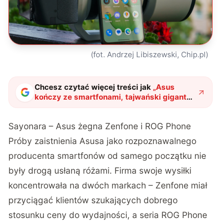
(fot. Andrzej Libiszewski, Chip.pl)
Chcesz czytać więcej treści jak
„
Asus
kończy ze smartfonami, tajwański gigant
stawia na sztuczną inteligencję i komputery
PC
"
?
Sayonara – Asus żegna Zenfone i ROG Phone
Próby zaistnienia Asusa jako rozpoznawalnego
producenta smartfonów od samego początku nie
były drogą usłaną różami. Firma swoje wysiłki
koncentrowała na dwóch markach – Zenfone miał
przyciągać klientów szukających dobrego
stosunku ceny do wydajności, a seria ROG Phone