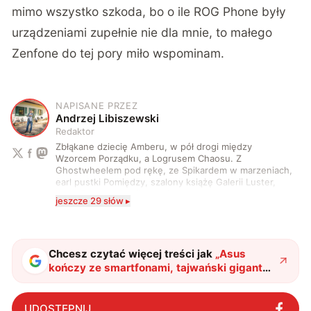
mimo wszystko szkoda, bo o ile ROG Phone były
urządzeniami zupełnie nie dla mnie, to małego
Zenfone do tej pory miło wspominam.
NAPISANE PRZEZ
A
Andrzej Libiszewski
Redaktor
Zbłąkane dziecię Amberu, w pół drogi między
Wzorcem Porządku, a Logrusem Chaosu. Z
Ghostwheelem pod rękę, ze Spikardem w marzeniach,
earl pustki Pomiędzy, szalony książę Galerii Luster,
karta Tarota nakreślona między wtedy, a teraz. A
jeszcze 29 słów ▸
serio? Pisaniem o szeroko pojętej technice o zajmuję
się od 2017 roku. Poza tym kocham fotografię, książki,
fantastykę i koty. W wolnych chwilach słucham muzyki
i gram w gry :)
Chcesz czytać więcej treści jak
„
Asus
kończy ze smartfonami, tajwański gigant
stawia na sztuczną inteligencję i komputery
PC
"
?
UDOSTĘPNIJ