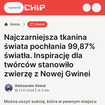
powrót
Home
Nauka
Najczarniejsza tkanina
świata pochłania 99,87%
światła. Inspirację dla
twórców stanowiło
zwierzę z Nowej Gwinei
Aleksander Kowal
A
27.01.2026
|
3
min
Można uszyć suknię, która w pewnym miejscu