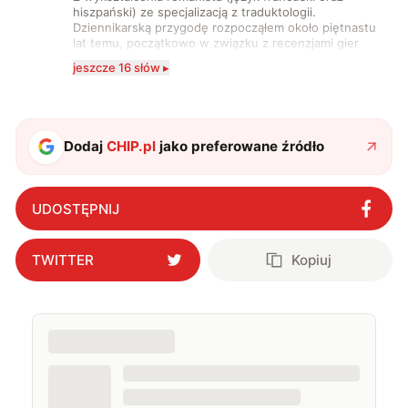
hiszpański) ze specjalizacją z traduktologii.
Dziennikarską przygodę rozpocząłem około piętnastu
lat temu, początkowo w związku z recenzjami gier
komputerowych i filmów. Obecnie publikuję
jeszcze 16 słów ▸
zdecydowanie częściej na tematy związane z nauką
oraz technologią. W wolnym czasie uwielbiam
podróżować, śledzić kinowe i książkowe nowości, a
także uprawiać oraz oglądać sport.
Dodaj
CHIP.pl
jako preferowane źródło
UDOSTĘPNIJ
TWITTER
Kopiuj