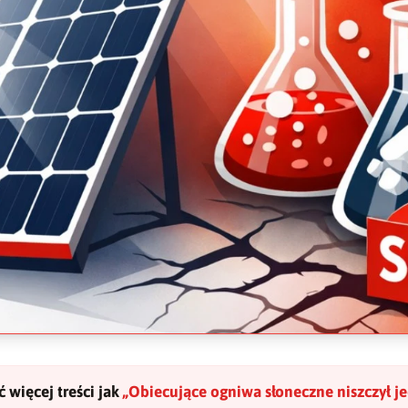
 więcej treści jak
„
Obiecujące ogniwa słoneczne niszczył j