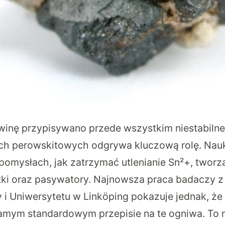
 winę przypisywano przede wszystkim niestabilne
rach perowskitowych odgrywa kluczową rolę. Na
 pomysłach, jak zatrzymać utlenianie Sn²+, tworz
i oraz pasywatory. Najnowsza praca badaczy z
y i Uniwersytetu w Linköping pokazuje jednak, że
ym standardowym przepisie na te ogniwa. To ni