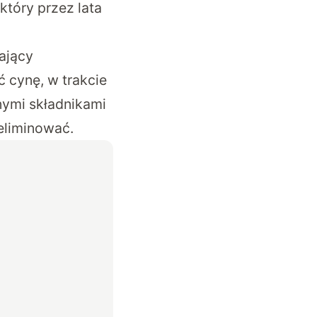
który przez lata
ający
ć cynę, w trakcie
nymi składnikami
eliminować.