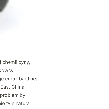
j chemii cyny,
ukowcy
ąc coraz bardziej
 East China
 problem był
e tyle natura