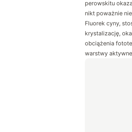
perowskitu okaza
nikt poważnie ni
Fluorek cyny, st
krystalizację, ok
obciążenia fotot
warstwy aktywne