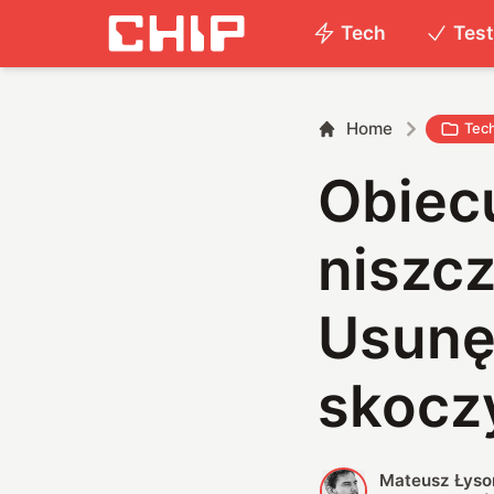
Tech
Tes
Home
Tec
Obiec
niszcz
Usunęl
skocz
Mateusz Łyso
M