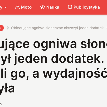
ty
Moto
Nauka
Publicystyka
Obiecujące ogniwa słoneczne niszczył jeden dodatek. 
h
ujące ogniwa sło
ył jeden dodatek.
i go, a wydajnoś
yła
ń