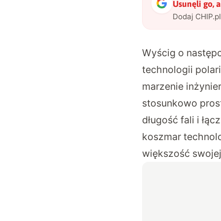
Usunęli go, 
Dodaj CHIP.p
Wyścig o następc
technologii polar
marzenie inżynier
stosunkowo pros
długość fali i łąc
koszmar technolog
większość swojej