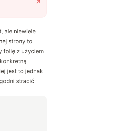
 ale niewiele
nej strony to
y folię z użyciem
konkretną
ej jest to jednak
godni stracić