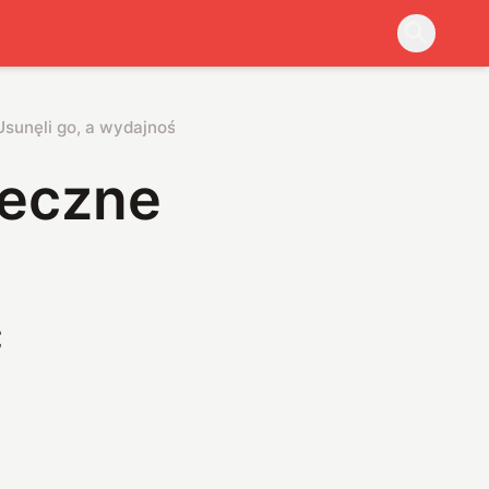
Usunęli go, a wydajność skoczyła
neczne
ć