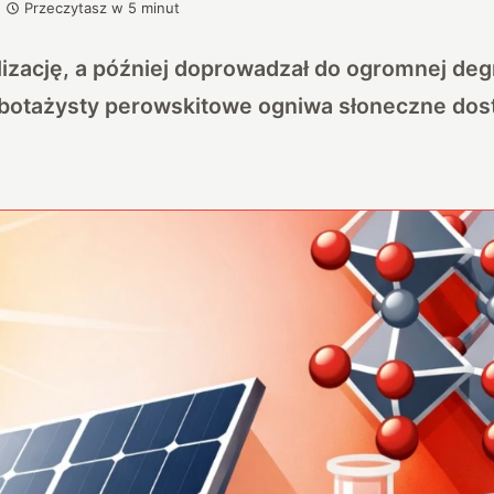
Przeczytasz w
5
minut
lizację, a później doprowadzał do ogromnej deg
abotażysty perowskitowe ogniwa słoneczne dos