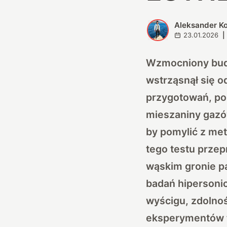
Aleksander K
A
23.01.2026
|
Wzmocniony budy
wstrząsnął się o
przygotowań, por
mieszaniny gazó
by pomylić z me
tego testu przep
wąskim gronie p
badań hipersoni
wyścigu, zdolno
eksperymentów t