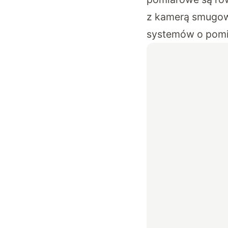
z kamerą smugow
systemów o pomia