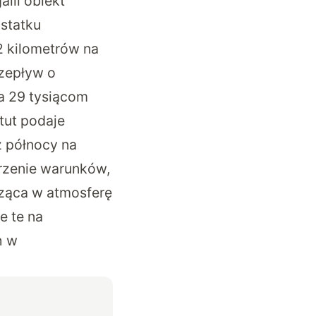
lii obiekt
statku
2 kilometrów na
rzepływ o
a 29 tysiącom
tut podaje
z północy na
rzenie warunków,
dząca w atmosferę
e te na
h w