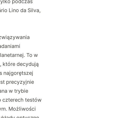
tylko podczas
io Lino da Silva,
ozwiązywania
adaniami
lanetarnej
. To w
, które decydują
s najgorętszej
st precyzyjnie
ana w trybie
o czterech testów
ym. Możliwości
układy optyczne