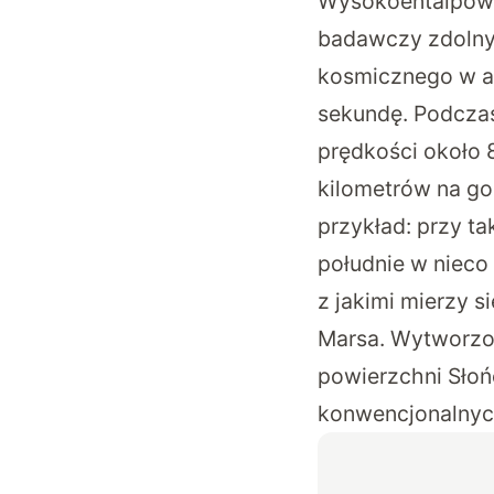
Wysokoentalpowyc
badawczy zdoln
kosmicznego w at
sekundę
. Podcza
prędkości około 
kilometrów na god
przykład: przy t
południe w nieco
z jakimi mierzy 
Marsa. Wytworzon
powierzchni Słoń
konwencjonalnych