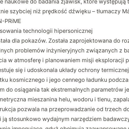
ie naukowe do badania zjawisk, które występują 
nie szybciej niż prędkość dźwięku – tłumaczy Már
 N-PRiME
sowania technologii hipersonicznej
tała dla pokazów. Została zaprojektowana do r
dnych problemów inżynieryjnych związanych z
b
a w atmosferę i planowaniem misji eksploracji p
estuje się i udoskonala układy ochrony termicznej
atku kosmicznego i jego cennego ładunku podcza
zem do osiągania tak ekstremalnych parametrów je
etryczna mieszanina helu, wodoru i tlenu, zapal
strukcja pozwala na przeprowadzanie od trzech d
yni ją stosunkowo wydajnym narzędziem badawcz
wnie imponujące, gdyż obejmują zaawansowane 