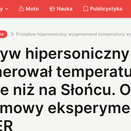
ty
Moto
Nauka
Publicystyka
Przepływ hipersoniczny wygenerował temperatury w
ka
ływ hipersoniczny
erował temperat
 niż na Słońcu. O
omowy eksperyme
ER