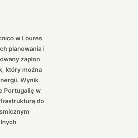
cnico w Loures
ch planowania i
olowany zapłon
k, który można
nergii. Wynik
e Portugalię w
rastrukturą do
kosmicznym
alnych