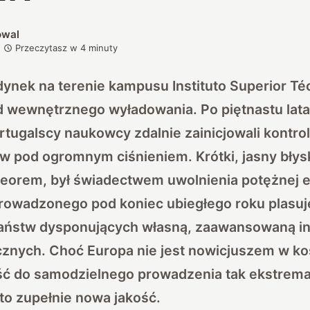
owal
Przeczytasz w
4
minuty
nek na terenie kampusu Instituto Superior Té
d wewnętrznego wyładowania. Po piętnastu lata
tugalscy naukowcy zdalnie zainicjowali kontr
w pod ogromnym ciśnieniem. Krótki, jasny błys
teorem, był świadectwem uwolnienia potężnej e
rowadzonego pod koniec ubiegłego roku plasuj
aństw dysponujących własną, zaawansowaną inf
cznych. Choć Europa nie jest nowicjuszem w 
ść do samodzielnego prowadzenia tak ekstrem
o zupełnie nowa jakość.