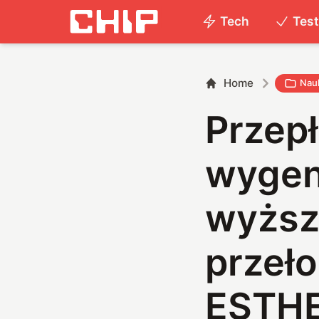
Tech
Tes
Home
Nau
Przep
wygen
wyższe
przeł
ESTH