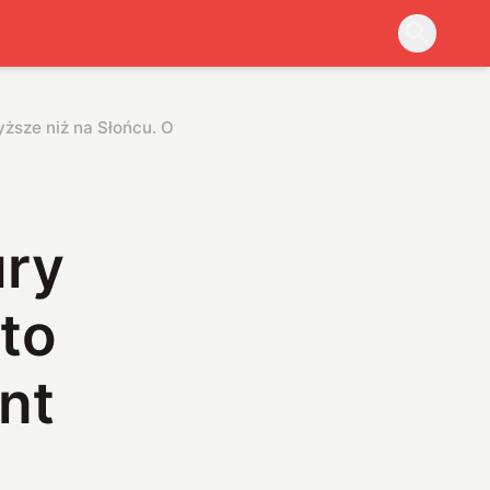
yższe niż na Słońcu. Oto przełomowy eksperyment ESTHER
ury
to
nt