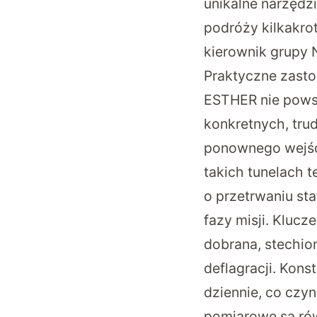
unikalne narzędz
podróży kilkakrot
kierownik grupy
Praktyczne zasto
ESTHER nie pows
konkretnych, tru
ponownego wejści
takich tunelach t
o przetrwaniu st
fazy misji. Kluc
dobrana, stechiom
deflagracji. Kon
dziennie, co cz
pomiarowe są ró