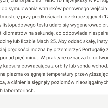
h, znana jako ESTHER. To największy w Portuga
y do
symulowania warunków ponownego wejścia 
mosferę przy prędkościach przekraczających 1
s listopadowego testu udało się wygenerować p
8 kilometrów na sekundę, co odpowiada niespełn
zinę lub liczbie Mach 25. Aby oddać skalę, insty
akiej prędkości można by przemierzyć Portugalię 
 ponad pięć minut. W praktyce oznacza to odtwo
się kapsuła powracająca z orbity lub sonda wcho
a plazma osiągnęła temperatury przewyższając
ca, a ciśnienia sięgnęły poziomów nieosiągalnyc
 laboratoriach.