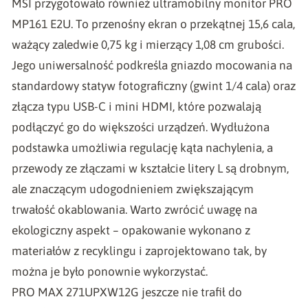
MSI przygotowało również ultramobilny monitor PRO
MP161 E2U. To przenośny ekran o przekątnej 15,6 cala,
ważący zaledwie 0,75 kg i mierzący 1,08 cm grubości.
Jego uniwersalność podkreśla gniazdo mocowania na
standardowy statyw fotograficzny (gwint 1/4 cala) oraz
złącza typu USB-C i mini HDMI, które pozwalają
podłączyć go do większości urządzeń. Wydłużona
podstawka umożliwia regulację kąta nachylenia, a
przewody ze złączami w kształcie litery L są drobnym,
ale znaczącym udogodnieniem zwiększającym
trwałość okablowania. Warto zwrócić uwagę na
ekologiczny aspekt – opakowanie wykonano z
materiałów z recyklingu i zaprojektowano tak, by
można je było ponownie wykorzystać.
PRO MAX 271UPXW12G jeszcze nie trafił do