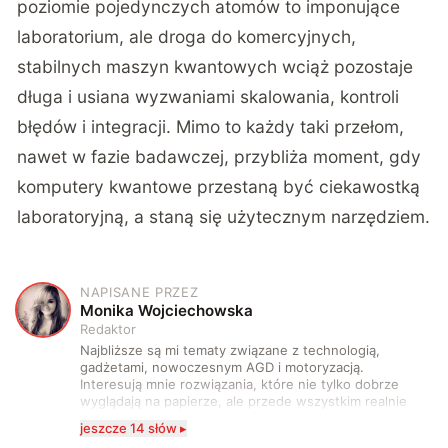
poziomie pojedynczych atomów to imponujące
laboratorium, ale droga do komercyjnych,
stabilnych maszyn kwantowych wciąż pozostaje
długa i usiana wyzwaniami skalowania, kontroli
błędów i integracji. Mimo to każdy taki przełom,
nawet w fazie badawczej, przybliża moment, gdy
komputery kwantowe przestaną być ciekawostką
laboratoryjną, a staną się użytecznym narzędziem.
NAPISANE PRZEZ
M
Monika Wojciechowska
Redaktor
Najbliższe są mi tematy związane z technologią,
gadżetami, nowoczesnym AGD i motoryzacją.
Interesują mnie rozwiązania, które nie tylko dobrze
wyglądają na papierze, ale przede wszystkim realnie
wpływają na komfort, wygodę i sposób, w jaki
jeszcze 14 słów ▸
korzystamy z technologii na co dzień. Ukończyłam