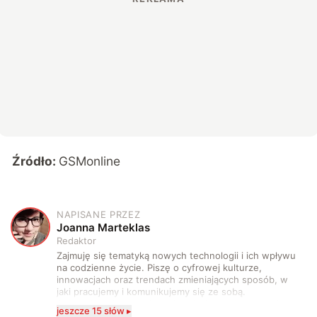
Źródło:
GSMonline
NAPISANE PRZEZ
J
Joanna Marteklas
Redaktor
Zajmuję się tematyką nowych technologii i ich wpływu
na codzienne życie. Piszę o cyfrowej kulturze,
innowacjach oraz trendach zmieniających sposób, w
jaki pracujemy i komunikujemy się ze sobą.
Szczególnie interesuje mnie relacja między rozwojem
jeszcze 15 słów ▸
technologii a współczesną popkulturą. W wolnych