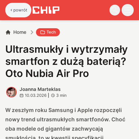
powrót
Home
Tech
Ultrasmukły i wytrzymały
smartfon z dużą baterią?
Oto Nubia Air Pro
Joanna Marteklas
J
10.03.2026
|
3
min
W zeszłym roku Samsung i Apple rozpoczęli
nowy trend ultrasmukłych smartfonów. Choć
oba modele od gigantów zachwycają
smukłością, to w kwestii specyfikacji,