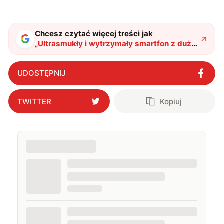
chwilach zakopuję się w książkach i komiksach —
najczęściej w fantastyce i wuxia.
Chcesz czytać więcej treści jak
„
Ultrasmukły i wytrzymały smartfon z dużą
baterią? Oto Nubia Air Pro
"
?
UDOSTĘPNIJ
TWITTER
Kopiuj