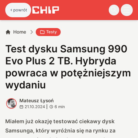
powrót
Home
Testy
Test dysku Samsung 990
Evo Plus 2 TB. Hybryda
powraca w potężniejszym
wydaniu
Mateusz Łysoń
M
21.10.2024
|
6
min
Miałem już okazję testować ciekawy dysk
Samsunga, który wyróżnia się na rynku za