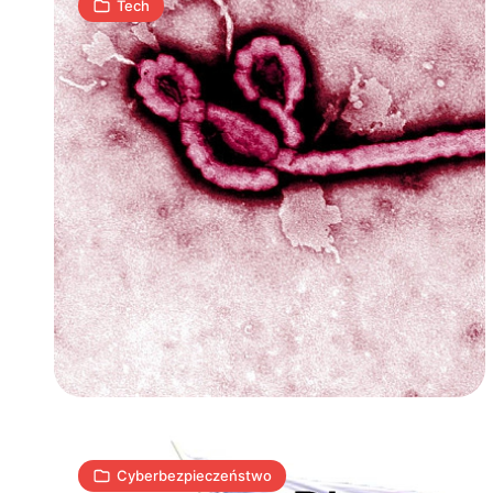
Tech
NASK
ostrzega
przed
naciągaczami
domenowymi
2
A
11.04.2012
|
min
Cyberbezpieczeństwo