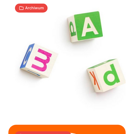
Archiwum
Domena
Orange.pl
przejęta
przez
hakerów?
1
T
13.06.2014
|
min