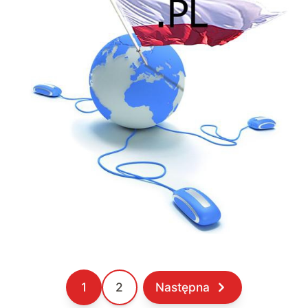
sierpnia
1
2
Następna