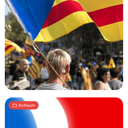
Hiszpańscy
wydawcy
żądają
powrotu
Google
1
News…
T
16.12.2014
|
min
Archiwum