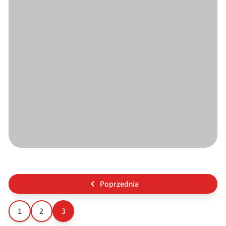
Poprzednia
1
2
3