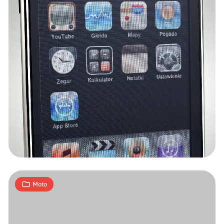
Chińskie
podróbki
znanych
urządzeń
12
A
08.10.2008
|
min
Moto