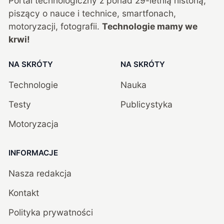
Portal technologiczny z ponad
29
-letnią historią,
piszący o nauce i technice, smartfonach,
motoryzacji, fotografii.
Technologie mamy we
krwi!
NA SKRÓTY
NA SKRÓTY
Technologie
Nauka
Testy
Publicystyka
Motoryzacja
INFORMACJE
Nasza redakcja
Kontakt
Polityka prywatności