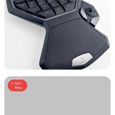
Wszystko
pod
kontrolą
15
A
23.05.2006
|
min
Gry i
filmy