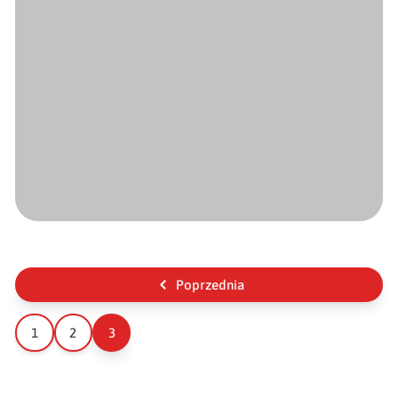
Poprzednia
1
2
3