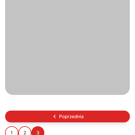
Poprzednia
1
2
3