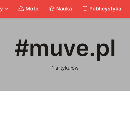
ty
Moto
Nauka
Publicystyka
#
muve.pl
1
artykułów