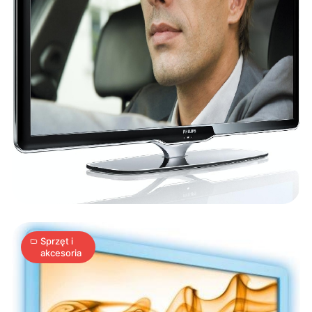
22-
calowy
monitor
zmniejszający
zmęczenie
1
oczu
A
09.06.2009
|
min
Sprzęt i
akcesoria