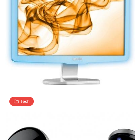
Dotykowe
sterowanie
zestawem
głośnomówiącym
2
A
25.02.2009
|
min
Tech