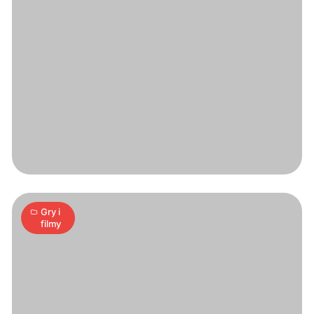
Gry
wojenne
6
A
15.04.2006
|
min
Gry i
filmy