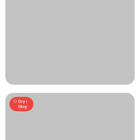
Zagraj
tanio
6
A
28.04.2006
|
min
Gry i
filmy