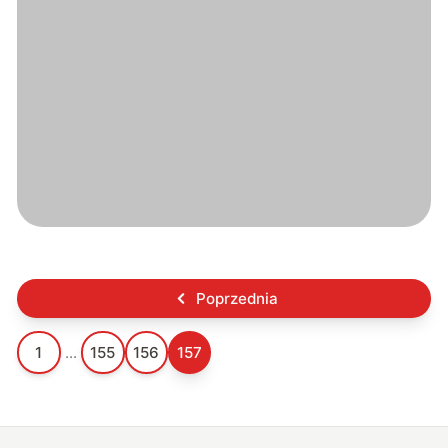
Poprzednia
1
...
155
156
157