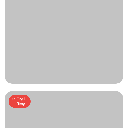
Opory
toczenia
8
A
05.05.2006
|
min
Gry i
filmy