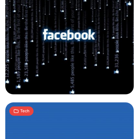
Facebook
będzie
karał
za
publikację
1
fake
J
29.08.2017
|
min
news
Tech