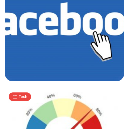
To
boty
rozpowszechniają
fake
newsy
2
J
08.08.2017
|
min
Tech