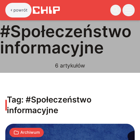
powrót
#
Społeczeństwo
informacyjne
Facebook
6
artykułów
ujawnia
publicznie
wytyczne
Tag: #
Społeczeństwo
dla
3
informacyjne
moderatorów
W
24.04.2018
|
min
Archiwum