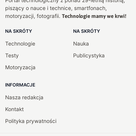
Portal technologiczny z ponad
29
-letnią historią,
piszący o nauce i technice, smartfonach,
motoryzacji, fotografii.
Technologie mamy we krwi!
NA SKRÓTY
NA SKRÓTY
Technologie
Nauka
Testy
Publicystyka
Motoryzacja
INFORMACJE
Nasza redakcja
Kontakt
Polityka prywatności