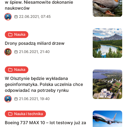
w śpiew. Niesamowite dokonanie
naukowców
A
22.06.2021, 07:45
Nauka
Drony posadzą miliard drzew
A
21.06.2021, 21:40
Nauka
W Olsztynie będzie wykładana
geoinformatyka. Polska uczelnia chce
odpowiadać na potrzeby rynku
A
21.06.2021, 19:40
Nauka i technika
Boeing 737 MAX 10 – lot testowy już za