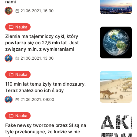
nami
A
21.06.2021, 16:30
Nauka
Ziemia ma tajemniczy cykl, który
powtarza się co 27,5 mln lat. Jest
związany m.in. z wymieraniami
A
21.06.2021, 13:00
Nauka
110 mln lat temu żyły tam dinozaury.
Teraz znaleziono ich ślady
A
21.06.2021, 09:00
Nauka
Fake newsy tworzone przez SI są na
tyle przekonujące, że ludzie w nie