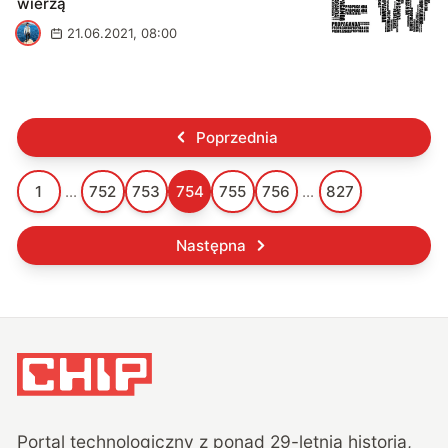
wierzą
A
21.06.2021, 08:00
Poprzednia
1
...
752
753
754
755
756
...
827
Następna
Portal technologiczny z ponad
29
-letnią historią,