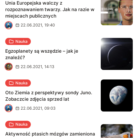
Unia Europejska walczy z
rozpoznawaniem twarzy. Jak na razie w
miejscach publicznych
A
22.06.2021, 19:40
Nauka
Egzoplanety są wszędzie – jak je
znaleźć?
A
22.06.2021, 14:13
Nauka
Oto Ziemia z perspektywy sondy Juno.
Zobaczcie zdjęcia sprzed lat
A
22.06.2021, 09:03
Nauka
Aktywność ptasich mózgów zamieniona