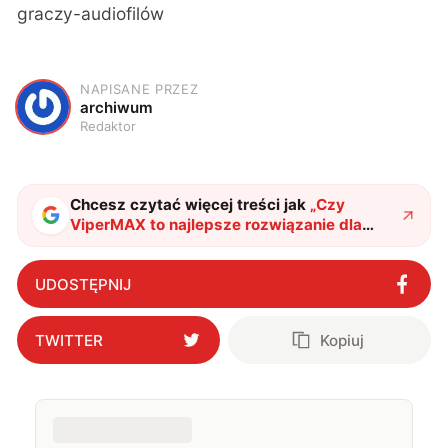
graczy-audiofilów
NAPISANE PRZEZ
A
archiwum
Redaktor
Chcesz czytać więcej treści jak
„
Czy
ViperMAX to najlepsze rozwiązanie dla
miłośników dźwięku? Sprawdź sam!
"
?
UDOSTĘPNIJ
TWITTER
Kopiuj