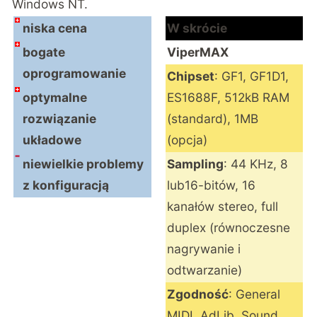
Windows NT.
niska cena
W skrócie
bogate
ViperMAX
oprogramowanie
Chipset
: GF1, GF1D1,
optymalne
ES1688F, 512kB RAM
rozwiązanie
(standard), 1MB
układowe
(opcja)
niewielkie problemy
Sampling
: 44 KHz, 8
z konfiguracją
lub16-bitów, 16
kanałów stereo, full
duplex (równoczesne
nagrywanie i
odtwarzanie)
Zgodność
: General
MIDI, AdLib, Sound