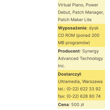
Virtual Piano, Power
Debut, Patch Manager,
Patch Maker Lite
Wyposażenie
: dysk
CD ROM (ponad 200
MB programów)
Producent
: Synergy
Advanced Technology
Inc.
Dostarczył
:
Ultramedia, Warszawa
tel.: (0-22) 622 33 92
fax: (0-22) 628 80 74
Cena
: 500 zł