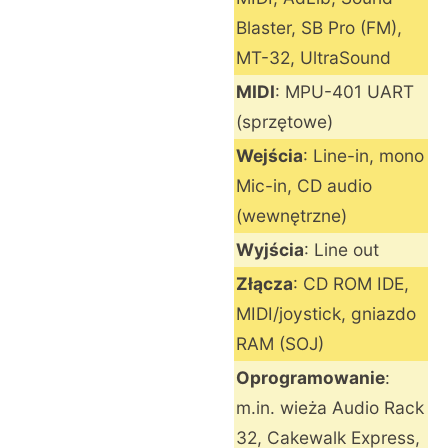
Blaster, SB Pro (FM),
MT-32, UltraSound
MIDI
: MPU-401 UART
(sprzętowe)
Wejścia
: Line-in, mono
Mic-in, CD audio
(wewnętrzne)
Wyjścia
: Line out
Złącza
: CD ROM IDE,
MIDI/joystick, gniazdo
RAM (SOJ)
Oprogramowanie
:
m.in. wieża Audio Rack
32, Cakewalk Express,