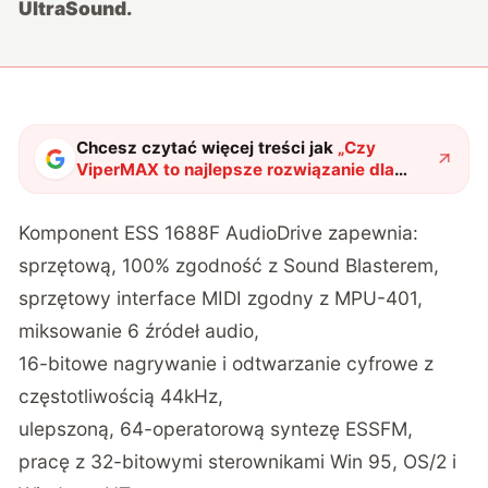
UltraSound.
Chcesz czytać więcej treści jak
„
Czy
ViperMAX to najlepsze rozwiązanie dla
miłośników dźwięku? Sprawdź sam!
"
?
Komponent ESS 1688F AudioDrive zapewnia:
sprzętową, 100% zgodność z Sound Blasterem,
sprzętowy interface MIDI zgodny z MPU-401,
miksowanie 6 źródeł audio,
16-bitowe nagrywanie i odtwarzanie cyfrowe z
częstotliwością 44kHz,
ulepszoną, 64-operatorową syntezę ESSFM,
pracę z 32-bitowymi sterownikami Win 95, OS/2 i