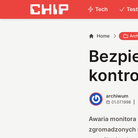
Tech
Tes
Home
Arc
Bezpi
kontr
archiwum
A
01.07.1998
|
Awaria monitora 
zgromadzonych n