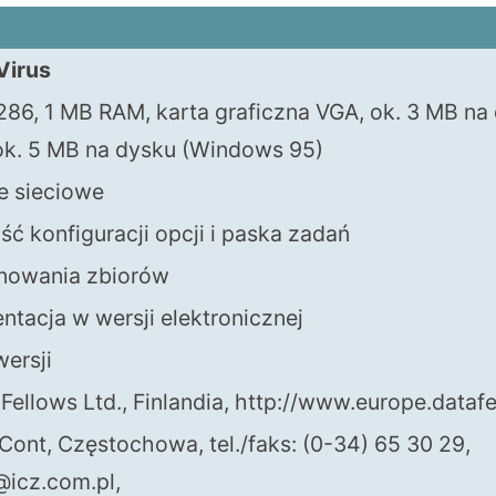
Virus
286, 1 MB RAM, karta graficzna VGA, ok. 3 MB na
ok. 5 MB na dysku (Windows 95)
e sieciowe
ć konfiguracji opcji i paska zadań
nowania zbiorów
tacja w wersji elektronicznej
wersji
Fellows Ltd., Finlandia,
http://www.europe.dataf
Cont, Częstochowa, tel./faks: (0-34) 65 30 29,
@icz.com.pl
,