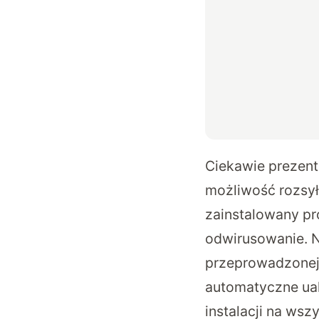
Ciekawie prezent
możliwość rozsył
zainstalowany p
odwirusowanie. Na
przeprowadzonej k
automatyczne uak
instalacji na ws