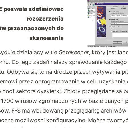
E
pozwala zdefiniować
rozszerzenia
ków przeznaczonych do
skanowania
cyduje działający w tle
Gatekeeper
, który jest ł
temu. Do jego zadań należy sprawdzanie każdego
ku. Odbywa się to na drodze przechwytywania p
emowi przez oprogramowanie w celu uzyskania d
b boot sektora dyskietki. Zbiory przeglądane są 
 1700 wirusów zgromadzonych w bazie danych 
sów. F-S ma wbudowaną przeglądarkę archiwów L
naczne możliwości konfiguracyjne. Można tworzy