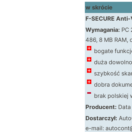
w skrócie
F-SECURE Anti-
Wymagania:
PC 
486, 8 MB RAM, 
bogate funkcj
duża dowolnoś
szybkość ska
dobra dokumen
brak polskiej 
Producent:
Data 
Dostarczył:
Auto
e-mail:
autocont