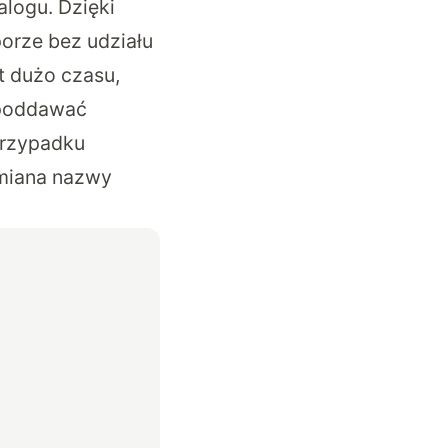
alogu. Dzięki
orze bez udziału
t dużo czasu,
y poddawać
przypadku
zmiana nazwy