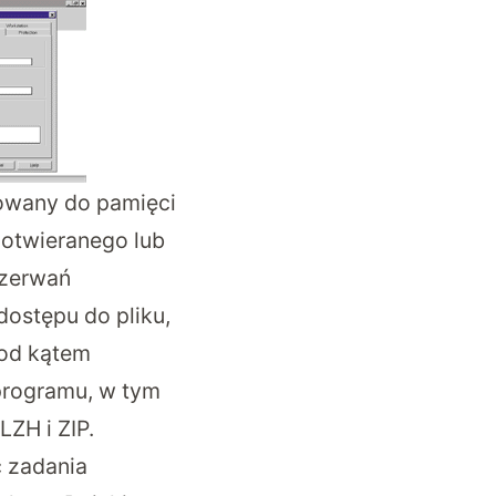
adowany do pamięci
 otwieranego lub
rzerwań
ostępu do pliku,
pod kątem
programu, w tym
ZH i ZIP.
ć zadania