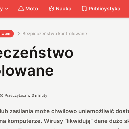
ty
Moto
Nauka
Publicystyka
Bezpieczeństwo kontrolowane
hiwum
eczeństwo
olowane
Przeczytasz w
3
minuty
lub zasilania może chwilowo uniemożliwić dos
a komputerze. Wirusy “likwidują” dane dużo sk