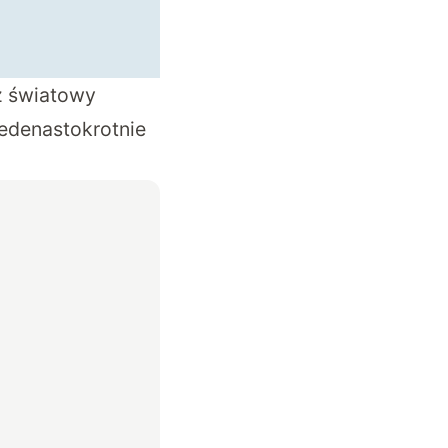
ż światowy
jedenastokrotnie