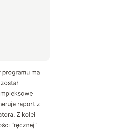
or programu ma
został
kompleksowe
eruje raport z
tora. Z kolei
ści “ręcznej”