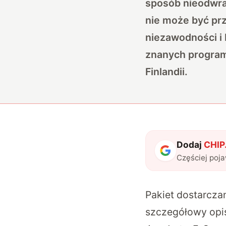
sposób nieodwr
nie może być pr
niezawodności i
znanych progra
Finlandii.
Dodaj
CHIP.
Częściej poj
Pakiet dostarczan
szczegółowy opis