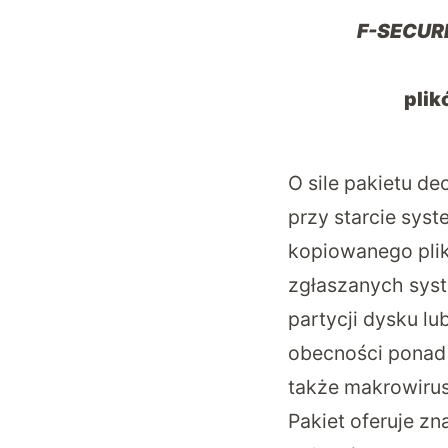
F-SECUR
pli
O sile pakietu de
przy starcie sys
kopiowanego pli
zgłaszanych syst
partycji dysku lu
obecności ponad
także makrowiru
Pakiet oferuje z