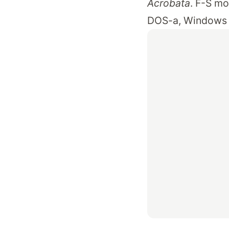
Acrobata
. F-S m
DOS-a, Windows 3