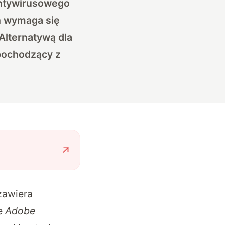
antywirusowego
h wymaga się
Alternatywą dla
ochodzący z
zawiera
ie
Adobe