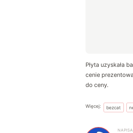
Płyta uzyskała ba
cenie prezentowa
do ceny.
Więcej:
bezcat
n
NAPISA