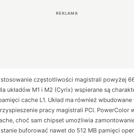
stosowanie częstotliwości magistrali powyżej 66
dla układów M1 i M2 (Cyrix) wspierane są charakt
 pamięci cache L1. Układ ma również wbudowane 
rzyspieszenie pracy magistrali PCI. PowerColo
cache, choć sam chipset umożliwia zamontowani
w stanie buforować nawet do 512 MB pamięci oper