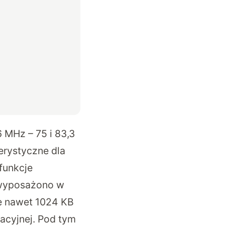
 MHz – 75 i 83,3
erystyczne dla
funkcje
r wyposażono w
e nawet 1024 KB
acyjnej. Pod tym