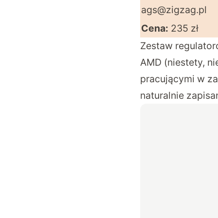
ags@zigzag.pl
Cena:
235 zł
Zestaw regulator
AMD (niestety, n
pracującymi w za
naturalnie zapisa