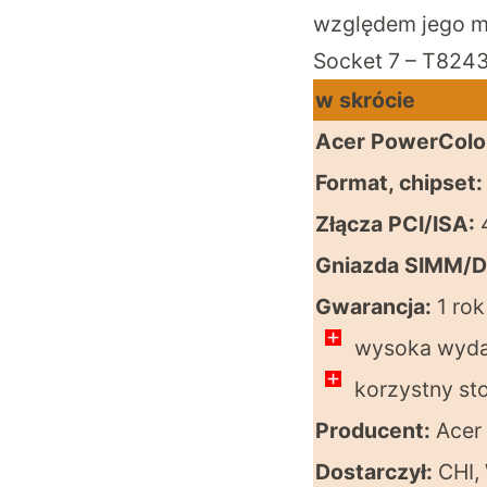
względem jego mo
Socket 7 – T8243
w skrócie
Acer PowerColo
Format, chipset:
Złącza PCI/ISA:
Gniazda SIMM/
Gwarancja:
1 rok
wysoka wyda
korzystny st
Producent:
Acer
Dostarczył:
CHI, 