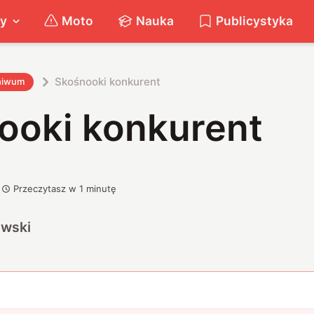
ty
Moto
Nauka
Publicystyka
Skośnooki konkurent
hiwum
ooki konkurent
Przeczytasz w
1
minutę
owski