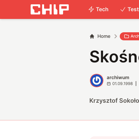
Tech
Tes
Home
Arc
Skośn
archiwum
A
01.09.1998
|
Krzysztof Sokoł