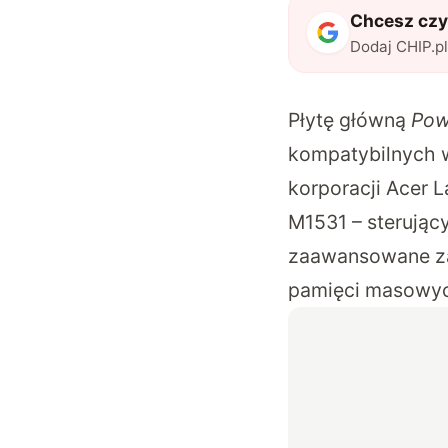
Chcesz czyt
Dodaj CHIP.p
Płytę główną
Pow
kompatybilnych 
korporacji Acer L
M1531 – sterując
zaawansowane zar
pamięci masowy