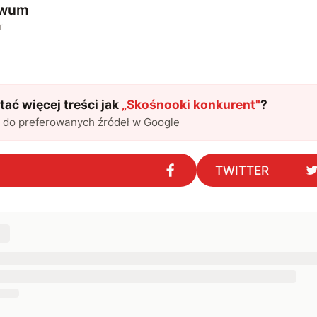
iwum
r
ać więcej treści jak
„
Skośnooki konkurent
"
?
l do preferowanych źródeł w Google
TWITTER