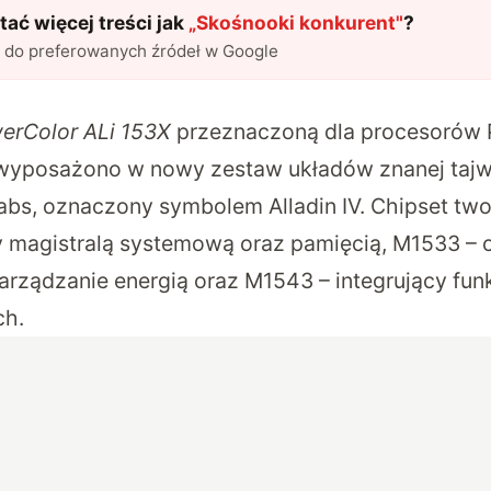
ać więcej treści jak
„
Skośnooki konkurent
"
?
l do preferowanych źródeł w Google
erColor ALi 153X
przeznaczoną dla procesorów P
wyposażono w nowy zestaw układów znanej tajw
abs, oznaczony symbolem Alladin IV. Chipset two
y magistralą systemową oraz pamięcią, M1533 – 
ządzanie energią oraz M1543 – integrujący funk
ch.