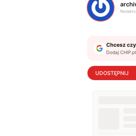
arch
A
Redakto
Chcesz czyt
Dodaj CHIP.p
UDOSTĘPNIJ