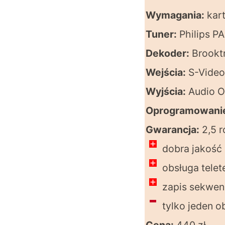
Wymagania:
kart
Tuner:
Philips PA
Dekoder:
Brookt
Wejścia:
S-Video,
Wyjścia:
Audio Ou
Oprogramowani
Gwarancja:
2,5 r
dobra jakość
obsługa telet
zapis sekwen
tylko jeden o