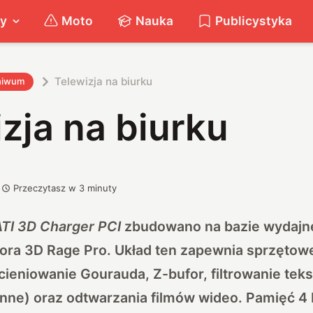
ty
Moto
Nauka
Publicystyka
Telewizja na biurku
hiwum
zja na biurku
Przeczytasz w
3
minuty
ATI 3D Charger PCI
zbudowano na bazie wydajn
ora 3D Rage Pro. Układ ten zapewnia sprzętowe
cieniowanie Gourauda, Z-bufor, filtrowanie teks
 inne) oraz odtwarzania filmów wideo. Pamięć 