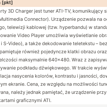
 [pkt]
ty 3D Charger jest tuner ATI-TV, komunikujący si
Multimedia Connector). Urządzenie pozwala na o
, telewizji kablowej (tzw. hyperbandu) w stand
owanie Video Player umożliwia wyświetlanie ob
 i S-Video), a także dekodowanie teletekstu – be
pamiętuje również pojedyncze klatki obrazu ora
ielczości maksymalnie 640×480. Wraz z zapisy
rywanie podkładu dźwiękowego. W trakcie wyświ
lacja nasycenia kolorów, kontrastu i jasności, d
łym ekranie. Cena, ze względu na możliwości tun
ana, należy jednak pamiętać, że urządzenie prz
kartami graficznymi ATI.