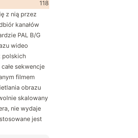
118
ę z nią przez
dbiór kanałów
ardzie PAL B/G
razu wideo
z polskich
z całe sekwencje
wanym filmem
etlania obrazu
owolnie skalowany
era, nie wydaje
ystosowane jest