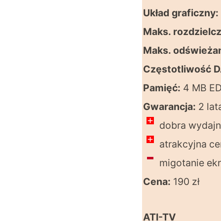
Układ graficzny:
Maks. rozdzielcz
Maks. odświeżan
Częstotliwość 
Pamięć:
4 MB E
Gwarancja:
2 lat
dobra wydajn
atrakcyjna c
migotanie ek
Cena:
190 zł
ATI-TV