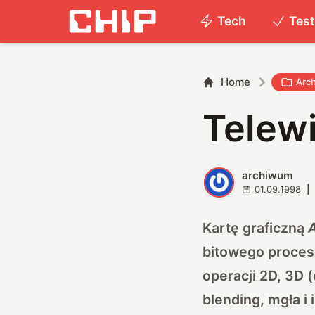
Tech
Tes
Home
Arc
Telewi
archiwum
A
01.09.1998
|
Kartę graficzną
bitowego proces
operacji 2D, 3D (
blending, mgła i