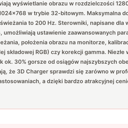
iają wyświetlanie obrazu w rozdzielczości 128
 1024×768 w trybie 32-bitowym. Maksymalna d
świeżania to 200 Hz. Sterowniki, napisane dla 
, umożliwiają ustawienie zaawansowanych par
ieżania, położenia obrazu na monitorze, kalibrac
ej składowej RGB) czy korekcji gamma. Niezłe 
ak ok. 30% gorsze od osiągów najszybszych obe
ją, że 3D Charger sprawdzi się zarówno w profe
tosowaniach, a dzięki bardzo atrakcyjnej ceni