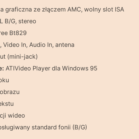
a graficzna ze złączem AMC, wolny slot ISA
L B/G, stereo
ree Bt829
 Video In, Audio In, antena
t (mini-jack)
e:
ATIVideo Player dla Windows 95
oku
 obrazu
ekstu
cji wideo
bsługiwany standard fonii (B/G)