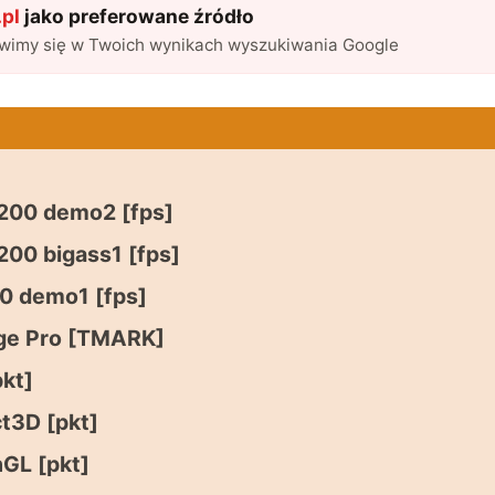
pl
jako preferowane źródło
awimy się w Twoich wynikach wyszukiwania Google
00 demo2 [fps]
00 bigass1 [fps]
0 demo1 [fps]
age Pro [TMARK]
kt]
t3D [pkt]
GL [pkt]