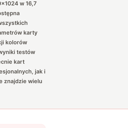
0×1024 w 16,7
ostępna
wszystkich
ametrów karty
ji kolorów
wyniki testów
cnie kart
sjonalnych, jak i
e znajdzie wielu