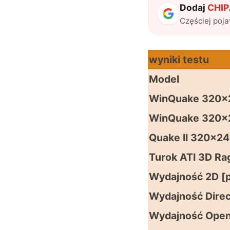
Dodaj
CHIP.
Częściej poj
wyniki testu
Model
WinQuake 320×2
WinQuake 320×2
Quake II 320×24
Turok ATI 3D R
Wydajność 2D [p
Wydajność Direc
Wydajność Open