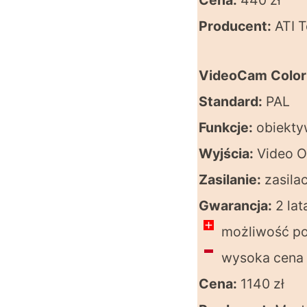
Cena:
440 zł
Producent:
ATI T
VideoCam Color
Standard:
PAL
Funkcje:
obiekty
Wyjścia:
Video O
Zasilanie:
zasilac
Gwarancja:
2 lat
możliwość po
wysoka cena
Cena:
1140 zł