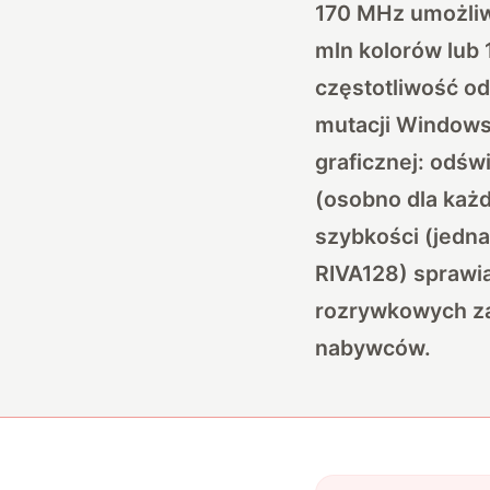
170 MHz umożliw
mln kolorów lub
częstotliwość od
mutacji Windows
graficznej: odśw
(osobno dla każd
szybkości (jedn
RIVA128) sprawia
rozrywkowych zas
nabywców.