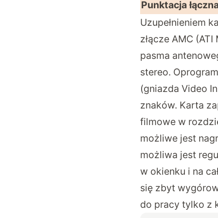
Punktacja łączna
Uzupełnieniem kar
złącze AMC (ATI 
pasma antenowego
stereo. Oprogram
(gniazda Video In
znaków. Karta za
filmowe w rozdz
możliwe jest nag
możliwa jest regu
w okienku i na ca
się zbyt wygórow
do pracy tylko z 