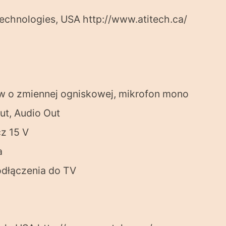
echnologies, USA
http://www.atitech.ca/
w o zmiennej ogniskowej, mikrofon mono
ut, Audio Out
z 15 V
a
dłączenia do TV