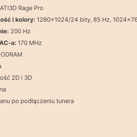
ATI3D Rage Pro
ość i kolory:
1280×1024/24 bity, 85 Hz, 1024×76
ie:
200 Hz
DAC-a:
170 MHz
DODRAM
a
ość 2D i 3D
ena
ranu po podłączeniu tunera